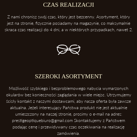
Etui ochroni twoje okulary przed uderzeniami oraz kurzem.
CZAS REALIZACJI
3. Zawsze odkładaj soczewki przednią powierzchnią do góry
Z nami chronisz swój czas, który jest bezcenny. Asortyment, który
Dzięki temu ochronisz soczewki przed porysowaniem.
jest na stronie, fizycznie posiadamy na magazynie, co maksymalnie
skraca czas realizacji do 4 dni, a w niektórych przypadkach, nawet 2.
4. Unikaj kontaktu z wysokimi temperaturami
Konsekwentnie, unikaj pozostawiania okularów blisko intensywnych
źródeł ciepła takich, jak deska rozdzielcza samochodu. Soczewki
okularowe mogą ulec zniszczeniu podczas ekspozycji na wysokie
temperatury.
5. Ściąganie okularów
SZEROKI ASORTYMENT
Zawsze ściągaj okulary dwoma rękoma, aby uniknąć ich deformacji.
Możliwość szybkiego i bezproblemowego nabycia wymarzonych
okularów bez konieczności zaglądania w wiele miejsc. Utrzymujemy
ścisły kontakt z naszymi dostawcami, aby nasza oferta była zawsze
aktualna. Jeżeli interesujący Państwa produkt nie jest aktualnie
umieszczony na naszej stronie, prosimy o e-mail na adres:
prestigeoptiquebiuro@gmail.com Skontaktujemy z Państwem
podając cenę i przewidywany czas oczekiwania na realizację
zamówienia.