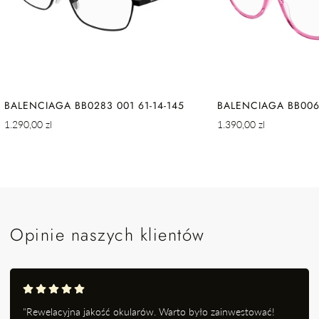
BALENCIAGA BB0283 001 61-14-145
BALENCIAGA BB0064
Cena
Cena
1.290,00 zl
1.390,00 zl
regularna
regularna
Opinie naszych klientów
"Rewelacyjna jakość okularów. Warto było zainwestować!