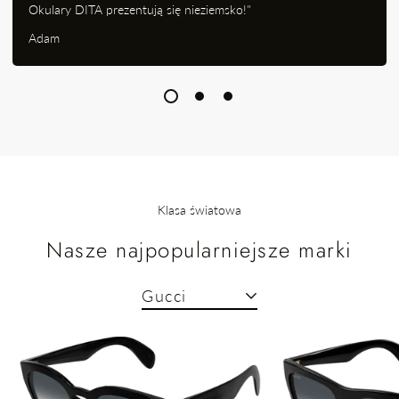
Okulary DITA prezentują się nieziemsko!"
Adam
Klasa światowa
Nasze najpopularniejsze marki
Gucci