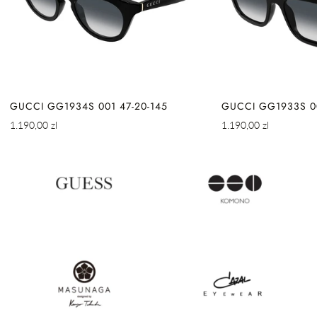
GUCCI GG1934S 001 47-20-145
GUCCI GG1933S 00
Cena
Cena
1.190,00 zl
1.190,00 zl
regularna
regularna