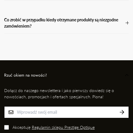
Koszty zwrotu pokrywa Kupujący.
Co zrobić w przypadku kiedy otrzymane produkty są niezgodne
zamówieniem?
W przypadku, gdy otrzymasz niezgodne zamówienie, wyślij
wiadomość e-mail wraz ze zdjęciem produktu, który otrzymałaś i
informację kto przygotował dla Ciebie przesyłkę na adres: EMAIL,
nie później jednak niż w ciągu 24 godzin od momentu odbioru
przesyłki. Niezwłocznie dokonamy wymiany na prawidłowy
produkt/rozmiar.
Rzuć okiem na nowości!
Dołącz do naszego newslettera i jako pierwszy dowiedz się o
nowościach, promocjach i ofertach specjalnych. Piona!
Akceptuję
Regulamin sklepu Prestige Optique