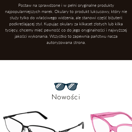
Postaw na sprawdzone i w pełni oryginalne produkty
najpopularniejszych marek. Okulary to produkt luksusowy, który nie
służy tylko do właściwego widzenia, ale stanowi część biżuterii
podkreślającej styl. Kupując okulary za kilkaset złotych lub kilka
tysięcy, chcemy mieć pewność co do jego oryginalności i najwyższej
jakości wykonania. Wszystko to zapewnia państwu nasza
autoryzowana strona.
Nowości