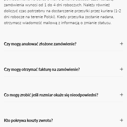
zamówienia wynosi od 1 do 4 dni roboczych. Należy również
doliczyć czas potrzebny na dostarczenie przesyłki przez kuriera (1-2
dni robocze na terenie Polski). Kiedy przesyłka zostanie nadana,
otrzymasz wiadomość mailową z informacją o zmianie statusu.
Czy mogę anulować złożone zamówienie?
Jeśli Twoje zamówienie nie zostało jeszcze wysłane, skontaktuj się z
naszą Obsługą Klienta, podając numer zamówienia oraz powód jego
anulacji.Przetworzymy Twoją prośbę o anulację tak szybko, jak
Czy mogę otrzymać fakturę na zamówienie?
będzie to możliwe, a następnie wyślemy Ci potwierdzenie zwrotu
środków w przypadku zamówienia opłaconego z góry. Po anulacji
Tak. Pamiętaj, że w przypadku płatności za pobraniem nie możemy
zamówienia środki powinny wpłynąć na Twój rachunek bankowy
wystawić faktury do momentu, aż przesyłka nie zostanie odebrana i
lub kartę w przeciągu 5 dni roboczych.
opłacona. W takiej sytuacji otrzymasz fakturę w wersji elektronicznej
Co mogę zrobić jeśli rozmiar okaże się nieodpowiedni?
na podanego maila przy zamówieniu.
Jeśli rozmiar okaże się nieodpowiedni, masz prawo dokonać zwrotu
w ciągu 14 dni od dnia kiedy otrzymasz swoją przesyłkę. Wypełnij
formularz zwrotu i odeślij paczkę do nas.
Kto pokrywa koszty zwrotu?