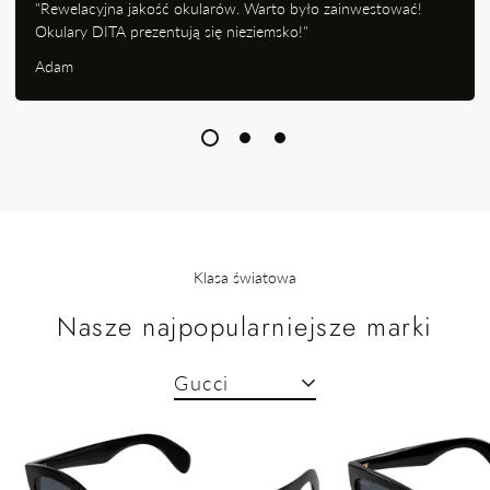
"Rewelacyjna jakość okularów. Warto było zainwestować!
Okulary DITA prezentują się nieziemsko!"
Adam
Klasa światowa
Nasze najpopularniejsze marki
Gucci