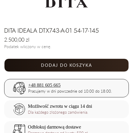
DITA IDEALA DTX743-A-01 54-17-145
Cena
2.500,00 zl
regularna
Podatek wliczony w cenę.
DODAJ DO KOSZYKA
+48 881 605 665
Pracujemy w dni powszednie od 10:00 do 18:00.
Możliwość zwrotu w ciągu 14 dni
Dla każdego złożonego zamówienia.
Odblokuj darmową dostawe