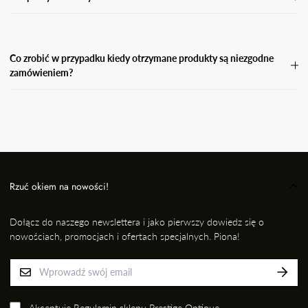
Koszty zwrotu pokrywa Kupujący.
Co zrobić w przypadku kiedy otrzymane produkty są niezgodne
zamówieniem?
W przypadku, gdy otrzymasz niezgodne zamówienie, wyślij
wiadomość e-mail wraz ze zdjęciem produktu, który otrzymałaś i
informację kto przygotował dla Ciebie przesyłkę na adres: EMAIL,
nie później jednak niż w ciągu 24 godzin od momentu odbioru
przesyłki. Niezwłocznie dokonamy wymiany na prawidłowy
produkt/rozmiar.
Rzuć okiem na nowości!
Dołącz do naszego newslettera i jako pierwszy dowiedz się o
nowościach, promocjach i ofertach specjalnych. Piona!
Akceptuję
Regulamin sklepu Prestige Optique