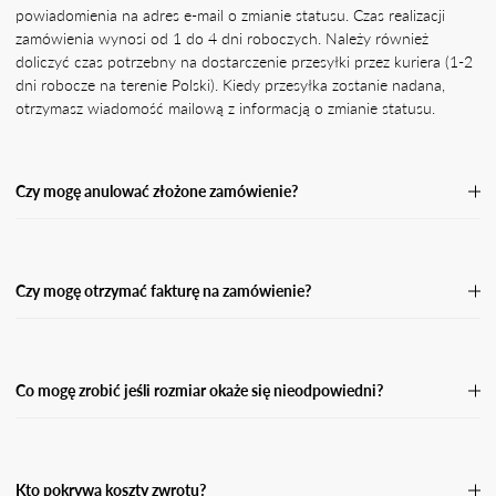
powiadomienia na adres e-mail o zmianie statusu. Czas realizacji
zamówienia wynosi od 1 do 4 dni roboczych. Należy również
doliczyć czas potrzebny na dostarczenie przesyłki przez kuriera (1-2
dni robocze na terenie Polski). Kiedy przesyłka zostanie nadana,
otrzymasz wiadomość mailową z informacją o zmianie statusu.
Czy mogę anulować złożone zamówienie?
Jeśli Twoje zamówienie nie zostało jeszcze wysłane, skontaktuj się z
naszą Obsługą Klienta, podając numer zamówienia oraz powód jego
anulacji.Przetworzymy Twoją prośbę o anulację tak szybko, jak
Czy mogę otrzymać fakturę na zamówienie?
będzie to możliwe, a następnie wyślemy Ci potwierdzenie zwrotu
środków w przypadku zamówienia opłaconego z góry. Po anulacji
Tak. Pamiętaj, że w przypadku płatności za pobraniem nie możemy
zamówienia środki powinny wpłynąć na Twój rachunek bankowy
wystawić faktury do momentu, aż przesyłka nie zostanie odebrana i
lub kartę w przeciągu 5 dni roboczych.
opłacona. W takiej sytuacji otrzymasz fakturę w wersji elektronicznej
Co mogę zrobić jeśli rozmiar okaże się nieodpowiedni?
na podanego maila przy zamówieniu.
Jeśli rozmiar okaże się nieodpowiedni, masz prawo dokonać zwrotu
w ciągu 14 dni od dnia kiedy otrzymasz swoją przesyłkę. Wypełnij
formularz zwrotu i odeślij paczkę do nas.
Kto pokrywa koszty zwrotu?