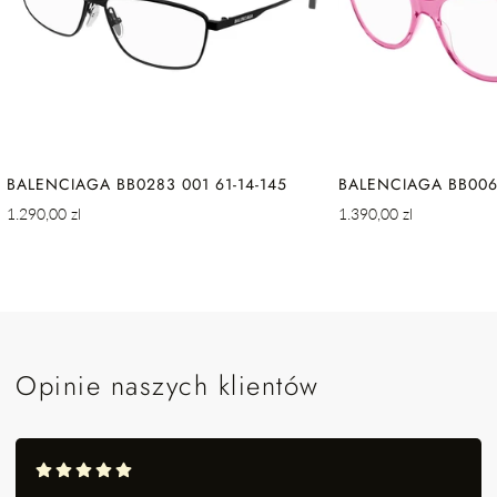
BALENCIAGA BB0283 001 61-14-145
BALENCIAGA BB0064
Cena
Cena
1.290,00 zl
1.390,00 zl
regularna
regularna
Opinie naszych klientów