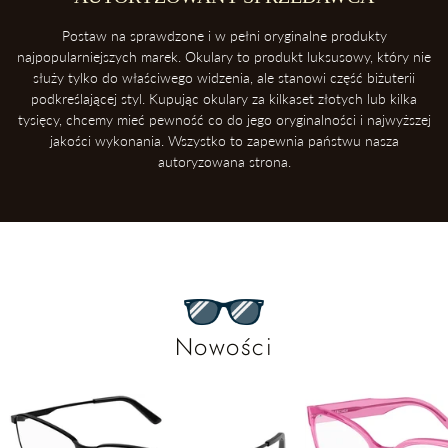
Postaw na sprawdzone i w pełni oryginalne produkty
najpopularniejszych marek. Okulary to produkt luksusowy, który nie
służy tylko do właściwego widzenia, ale stanowi część biżuterii
podkreślającej styl. Kupując okulary za kilkaset złotych lub kilka
tysięcy, chcemy mieć pewność co do jego oryginalności i najwyższej
jakości wykonania. Wszystko to zapewnia państwu nasza
autoryzowana strona.
Nowości