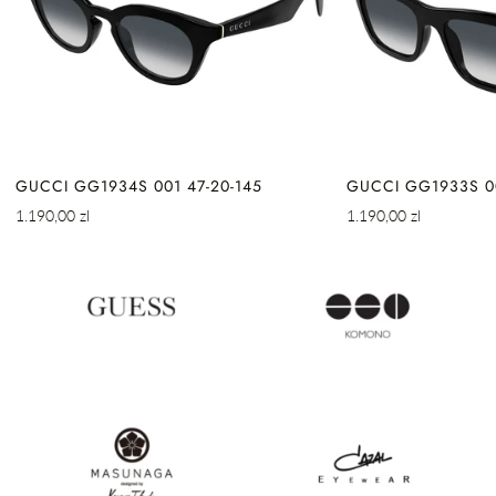
GUCCI GG1934S 001 47-20-145
GUCCI GG1933S 00
Cena
Cena
1.190,00 zl
1.190,00 zl
regularna
regularna