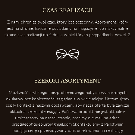
2. Trzymaj swoje okulary w etui
Etui ochroni twoje okulary przed uderzeniami oraz kurzem.
CZAS REALIZACJI
3. Zawsze odkładaj soczewki przednią powierzchnią do góry
Z nami chronisz swój czas, który jest bezcenny. Asortyment, który
Dzięki temu ochronisz soczewki przed porysowaniem.
jest na stronie, fizycznie posiadamy na magazynie, co maksymalnie
skraca czas realizacji do 4 dni, a w niektórych przypadkach, nawet 2.
4. Unikaj kontaktu z wysokimi temperaturami
Konsekwentnie, unikaj pozostawiania okularów blisko intensywnych
źródeł ciepła takich, jak deska rozdzielcza samochodu. Soczewki
okularowe mogą ulec zniszczeniu podczas ekspozycji na wysokie
temperatury.
5. Ściąganie okularów
SZEROKI ASORTYMENT
Zawsze ściągaj okulary dwoma rękoma, aby uniknąć ich deformacji.
Możliwość szybkiego i bezproblemowego nabycia wymarzonych
okularów bez konieczności zaglądania w wiele miejsc. Utrzymujemy
ścisły kontakt z naszymi dostawcami, aby nasza oferta była zawsze
aktualna. Jeżeli interesujący Państwa produkt nie jest aktualnie
umieszczony na naszej stronie, prosimy o e-mail na adres:
prestigeoptiquebiuro@gmail.com Skontaktujemy z Państwem
podając cenę i przewidywany czas oczekiwania na realizację