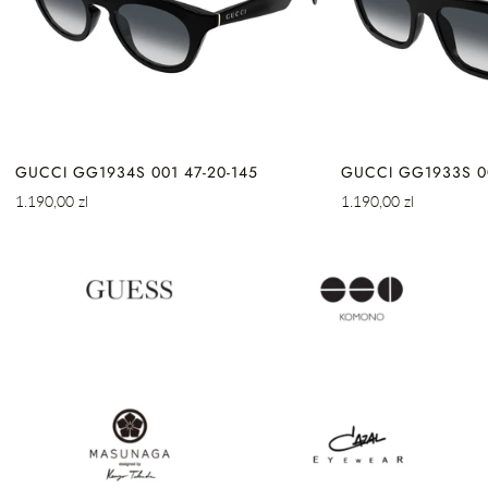
GUCCI GG1934S 001 47-20-145
GUCCI GG1933S 00
Cena
Cena
1.190,00 zl
1.190,00 zl
regularna
regularna