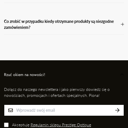
Koszty zwrotu pokrywa Kupujący.
Co zrobić w przypadku kiedy otrzymane produkty są niezgodne
zamówieniem?
W przypadku, gdy otrzymasz niezgodne zamówienie, wyślij
wiadomość e-mail wraz ze zdjęciem produktu, który otrzymałaś i
informację kto przygotował dla Ciebie przesyłkę na adres: EMAIL,
nie później jednak niż w ciągu 24 godzin od momentu odbioru
przesyłki. Niezwłocznie dokonamy wymiany na prawidłowy
produkt/rozmiar.
Rzuć okiem na nowości!
Dołącz do naszego newslettera i jako pierwszy dowiedz się o
nowościach, promocjach i ofertach specjalnych. Piona!
Akceptuję
Regulamin sklepu Prestige Optique