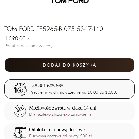
TOM FORD TF5965-B 075 53-17-140
Cena
1.390,00 zl
regularna
Podatek wliczony w cenę.
DODAJ DO KOSZYKA
+48 881 605 665
Pracujemy w dni powszednie od 10:00 do 18:00.
Możliwość zwrotu w ciągu 14 dni
Dla każdego złożonego zamówienia.
Odblokuj darmową dostawe
Darmowa dostawa od kwoty 500 zł.