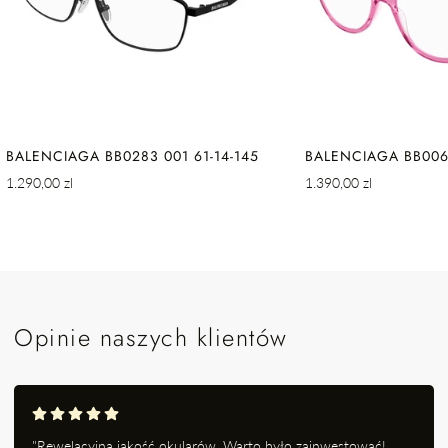
BALENCIAGA BB0283 001 61-14-145
BALENCIAGA BB0064
Cena
Cena
1.290,00 zl
1.390,00 zl
regularna
regularna
Opinie naszych klientów
"Rewelacyjna jakość okularów. Warto było zainwestować!