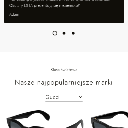
Okulary DITA prezentują się nieziemsko!"
Adam
Klasa światowa
Nasze najpopularniejsze marki
Gucci