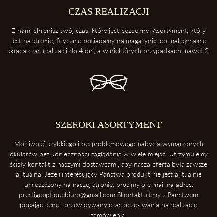
Etui ochroni twoje okulary przed uderzeniami oraz kurzem.
CZAS REALIZACJI
3. Zawsze odkładaj soczewki przednią powierzchnią do góry
Z nami chronisz swój czas, który jest bezcenny. Asortyment, który
Dzięki temu ochronisz soczewki przed porysowaniem.
jest na stronie, fizycznie posiadamy na magazynie, co maksymalnie
skraca czas realizacji do 4 dni, a w niektórych przypadkach, nawet 2.
4. Unikaj kontaktu z wysokimi temperaturami
Konsekwentnie, unikaj pozostawiania okularów blisko intensywnych
źródeł ciepła takich, jak deska rozdzielcza samochodu. Soczewki
okularowe mogą ulec zniszczeniu podczas ekspozycji na wysokie
temperatury.
5. Ściąganie okularów
SZEROKI ASORTYMENT
Zawsze ściągaj okulary dwoma rękoma, aby uniknąć ich deformacji.
Możliwość szybkiego i bezproblemowego nabycia wymarzonych
okularów bez konieczności zaglądania w wiele miejsc. Utrzymujemy
ścisły kontakt z naszymi dostawcami, aby nasza oferta była zawsze
aktualna. Jeżeli interesujący Państwa produkt nie jest aktualnie
umieszczony na naszej stronie, prosimy o e-mail na adres:
prestigeoptiquebiuro@gmail.com Skontaktujemy z Państwem
podając cenę i przewidywany czas oczekiwania na realizację
zamówienia.