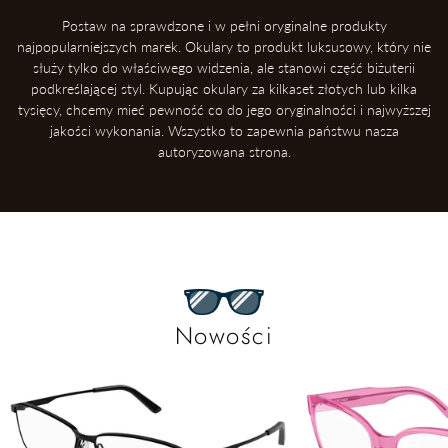
Postaw na sprawdzone i w pełni oryginalne produkty
najpopularniejszych marek. Okulary to produkt luksusowy, który nie
służy tylko do właściwego widzenia, ale stanowi część biżuterii
podkreślającej styl. Kupując okulary za kilkaset złotych lub kilka
tysięcy, chcemy mieć pewność co do jego oryginalności i najwyższej
jakości wykonania. Wszystko to zapewnia państwu nasza
autoryzowana strona.
Nowości