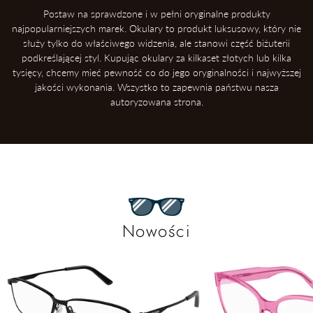
Postaw na sprawdzone i w pełni oryginalne produkty
najpopularniejszych marek. Okulary to produkt luksusowy, który nie
służy tylko do właściwego widzenia, ale stanowi część biżuterii
podkreślającej styl. Kupując okulary za kilkaset złotych lub kilka
tysięcy, chcemy mieć pewność co do jego oryginalności i najwyższej
jakości wykonania. Wszystko to zapewnia państwu nasza
autoryzowana strona.
Nowości