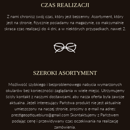
Etui ochroni twoje okulary przed uderzeniami oraz kurzem.
CZAS REALIZACJI
3. Zawsze odkładaj soczewki przednią powierzchnią do góry
Z nami chronisz swój czas, który jest bezcenny. Asortyment, który
Dzięki temu ochronisz soczewki przed porysowaniem.
jest na stronie, fizycznie posiadamy na magazynie, co maksymalnie
skraca czas realizacji do 4 dni, a w niektórych przypadkach, nawet 2.
4. Unikaj kontaktu z wysokimi temperaturami
Konsekwentnie, unikaj pozostawiania okularów blisko intensywnych
źródeł ciepła takich, jak deska rozdzielcza samochodu. Soczewki
okularowe mogą ulec zniszczeniu podczas ekspozycji na wysokie
temperatury.
5. Ściąganie okularów
SZEROKI ASORTYMENT
Zawsze ściągaj okulary dwoma rękoma, aby uniknąć ich deformacji.
Możliwość szybkiego i bezproblemowego nabycia wymarzonych
okularów bez konieczności zaglądania w wiele miejsc. Utrzymujemy
ścisły kontakt z naszymi dostawcami, aby nasza oferta była zawsze
aktualna. Jeżeli interesujący Państwa produkt nie jest aktualnie
umieszczony na naszej stronie, prosimy o e-mail na adres:
prestigeoptiquebiuro@gmail.com Skontaktujemy z Państwem
podając cenę i przewidywany czas oczekiwania na realizację
zamówienia.