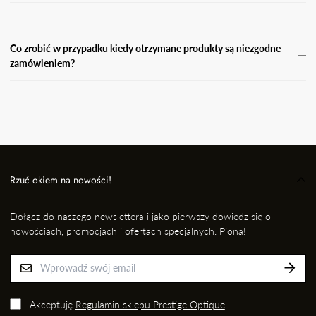
Koszty zwrotu pokrywa Kupujący.
Co zrobić w przypadku kiedy otrzymane produkty są niezgodne
zamówieniem?
W przypadku, gdy otrzymasz niezgodne zamówienie, wyślij
wiadomość e-mail wraz ze zdjęciem produktu, który otrzymałaś i
informację kto przygotował dla Ciebie przesyłkę na adres: EMAIL,
nie później jednak niż w ciągu 24 godzin od momentu odbioru
przesyłki. Niezwłocznie dokonamy wymiany na prawidłowy
produkt/rozmiar.
Rzuć okiem na nowości!
Dołącz do naszego newslettera i jako pierwszy dowiedz się o
nowościach, promocjach i ofertach specjalnych. Piona!
Akceptuję
Regulamin sklepu Prestige Optique