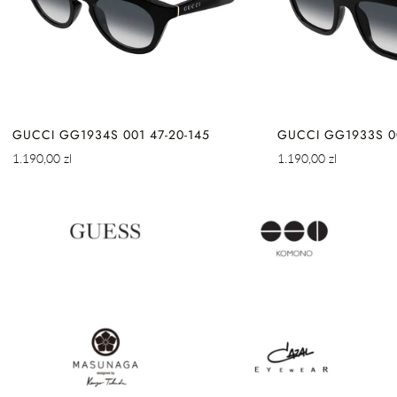
GUCCI GG1934S 001 47-20-145
GUCCI GG1933S 00
Cena
Cena
1.190,00 zl
1.190,00 zl
regularna
regularna