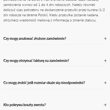
zamówienia wynosi od 1 do 4 dni roboczych. Należy również
doliczyć czas potrzebny na dostarczenie przesyłki przez kuriera (1-2
dni robocze na terenie Polski). Kiedy przesyłka zostanie nadana,
otrzymasz wiadomość mailową z informacją o zmianie statusu.
Czy mogę anulować złożone zamówienie?
Jeśli Twoje zamówienie nie zostało jeszcze wysłane, skontaktuj się z
naszą Obsługą Klienta, podając numer zamówienia oraz powód jego
anulacji.Przetworzymy Twoją prośbę o anulację tak szybko, jak
Czy mogę otrzymać fakturę na zamówienie?
będzie to możliwe, a następnie wyślemy Ci potwierdzenie zwrotu
środków w przypadku zamówienia opłaconego z góry. Po anulacji
Tak. Pamiętaj, że w przypadku płatności za pobraniem nie możemy
zamówienia środki powinny wpłynąć na Twój rachunek bankowy
wystawić faktury do momentu, aż przesyłka nie zostanie odebrana i
lub kartę w przeciągu 5 dni roboczych.
opłacona. W takiej sytuacji otrzymasz fakturę w wersji elektronicznej
Co mogę zrobić jeśli rozmiar okaże się nieodpowiedni?
na podanego maila przy zamówieniu.
Jeśli rozmiar okaże się nieodpowiedni, masz prawo dokonać zwrotu
w ciągu 14 dni od dnia kiedy otrzymasz swoją przesyłkę. Wypełnij
formularz zwrotu i odeślij paczkę do nas.
Kto pokrywa koszty zwrotu?