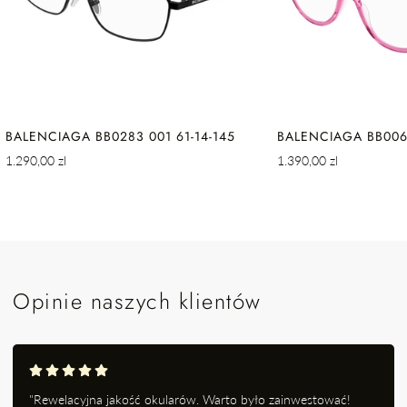
BALENCIAGA BB0283 001 61-14-145
BALENCIAGA BB0064
Cena
Cena
1.290,00 zl
1.390,00 zl
regularna
regularna
Opinie naszych klientów
"Rewelacyjna jakość okularów. Warto było zainwestować!