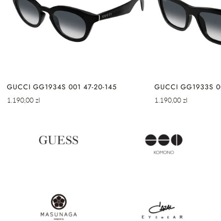
GUCCI GG1934S 001 47-20-145
GUCCI GG1933S 00
Cena
Cena
1.190,00 zl
1.190,00 zl
regularna
regularna