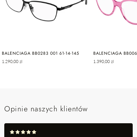
BALENCIAGA BB0283 001 61-14-145
BALENCIAGA BB0064
Cena
Cena
1.290,00 zl
1.390,00 zl
regularna
regularna
Opinie naszych klientów