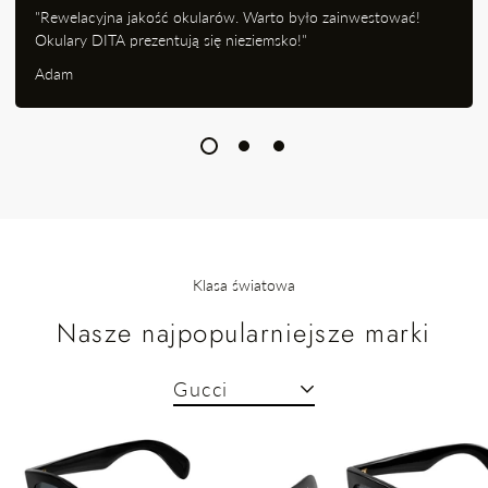
"Rewelacyjna jakość okularów. Warto było zainwestować!
Okulary DITA prezentują się nieziemsko!"
Adam
Klasa światowa
Nasze najpopularniejsze marki
Gucci