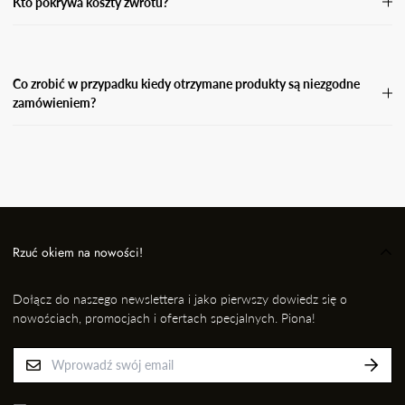
Kto pokrywa koszty zwrotu?
Koszty zwrotu pokrywa Kupujący.
Co zrobić w przypadku kiedy otrzymane produkty są niezgodne
zamówieniem?
W przypadku, gdy otrzymasz niezgodne zamówienie, wyślij
wiadomość e-mail wraz ze zdjęciem produktu, który otrzymałaś i
informację kto przygotował dla Ciebie przesyłkę na adres: EMAIL,
nie później jednak niż w ciągu 24 godzin od momentu odbioru
przesyłki. Niezwłocznie dokonamy wymiany na prawidłowy
produkt/rozmiar.
Rzuć okiem na nowości!
Dołącz do naszego newslettera i jako pierwszy dowiedz się o
nowościach, promocjach i ofertach specjalnych. Piona!