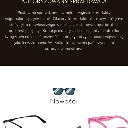
AUTORYZOWANY SPRZEDAWCA
Postaw na sprawdzone i w pełni oryginalne produkty
najpopularniejszych marek. Okulary to produkt luksusowy, który nie
służy tylko do właściwego widzenia, ale stanowi część biżuterii
podkreślającej styl. Kupując okulary za kilkaset złotych lub kilka
tysięcy, chcemy mieć pewność co do jego oryginalności i najwyższej
jakości wykonania. Wszystko to zapewnia państwu nasza
autoryzowana strona.
Nowości