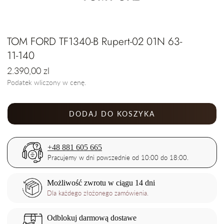
TOM FORD TF1340-B Rupert-02 01N 63-
11-140
Cena
2.390,00 zl
regularna
Podatek wliczony w cenę.
DODAJ DO KOSZYKA
+48 881 605 665
Pracujemy w dni powszednie od 10:00 do 18:00.
Możliwość zwrotu w ciągu 14 dni
Dla każdego złożonego zamówienia.
Odblokuj darmową dostawe