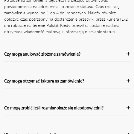
Po złożeniu zamówienia będziesz na bieżąco otrzymywać
powiadomienia na adres e-mail o zmianie statusu. Czas realizacji
zamówienia wynosi od 1 do 4 dni roboczych. Należy również
doliczyć czas potrzebny na dostarczenie przesyłki przez kuriera (1-2
dni robocze na terenie Polski). Kiedy przesyłka zostanie nadana,
otrzymasz wiadomość mailową z informacją o zmianie statusu.
Czy mogę anulować złożone zamówienie?
Jeśli Twoje zamówienie nie zostało jeszcze wysłane, skontaktuj się z
naszą Obsługą Klienta, podając numer zamówienia oraz powód jego
anulacji.Przetworzymy Twoją prośbę o anulację tak szybko, jak
Czy mogę otrzymać fakturę na zamówienie?
będzie to możliwe, a następnie wyślemy Ci potwierdzenie zwrotu
środków w przypadku zamówienia opłaconego z góry. Po anulacji
Tak. Pamiętaj, że w przypadku płatności za pobraniem nie możemy
zamówienia środki powinny wpłynąć na Twój rachunek bankowy
wystawić faktury do momentu, aż przesyłka nie zostanie odebrana i
lub kartę w przeciągu 5 dni roboczych.
opłacona. W takiej sytuacji otrzymasz fakturę w wersji elektronicznej
Co mogę zrobić jeśli rozmiar okaże się nieodpowiedni?
na podanego maila przy zamówieniu.
Jeśli rozmiar okaże się nieodpowiedni, masz prawo dokonać zwrotu
w ciągu 14 dni od dnia kiedy otrzymasz swoją przesyłkę. Wypełnij
formularz zwrotu i odeślij paczkę do nas.