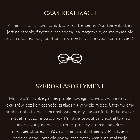
2. Trzymaj swoje okulary w etui
Etui ochroni twoje okulary przed uderzeniami oraz kurzem.
CZAS REALIZACJI
3. Zawsze odkładaj soczewki przednią powierzchnią do góry
Z nami chronisz swój czas, który jest bezcenny. Asortyment, który
Dzięki temu ochronisz soczewki przed porysowaniem.
jest na stronie, fizycznie posiadamy na magazynie, co maksymalnie
skraca czas realizacji do 4 dni, a w niektórych przypadkach, nawet 2.
4. Unikaj kontaktu z wysokimi temperaturami
Konsekwentnie, unikaj pozostawiania okularów blisko intensywnych
źródeł ciepła takich, jak deska rozdzielcza samochodu. Soczewki
okularowe mogą ulec zniszczeniu podczas ekspozycji na wysokie
temperatury.
5. Ściąganie okularów
SZEROKI ASORTYMENT
Zawsze ściągaj okulary dwoma rękoma, aby uniknąć ich deformacji.
Możliwość szybkiego i bezproblemowego nabycia wymarzonych
okularów bez konieczności zaglądania w wiele miejsc. Utrzymujemy
ścisły kontakt z naszymi dostawcami, aby nasza oferta była zawsze
aktualna. Jeżeli interesujący Państwa produkt nie jest aktualnie
umieszczony na naszej stronie, prosimy o e-mail na adres:
prestigeoptiquebiuro@gmail.com Skontaktujemy z Państwem
podając cenę i przewidywany czas oczekiwania na realizację