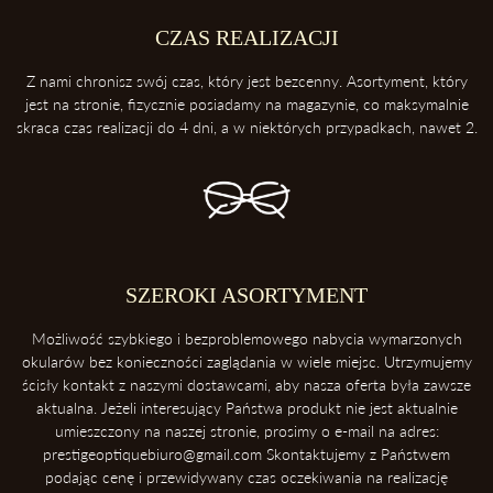
2. Trzymaj swoje okulary w etui
Etui ochroni twoje okulary przed uderzeniami oraz kurzem.
CZAS REALIZACJI
3. Zawsze odkładaj soczewki przednią powierzchnią do góry
Z nami chronisz swój czas, który jest bezcenny. Asortyment, który
Dzięki temu ochronisz soczewki przed porysowaniem.
jest na stronie, fizycznie posiadamy na magazynie, co maksymalnie
skraca czas realizacji do 4 dni, a w niektórych przypadkach, nawet 2.
4. Unikaj kontaktu z wysokimi temperaturami
Konsekwentnie, unikaj pozostawiania okularów blisko intensywnych
źródeł ciepła takich, jak deska rozdzielcza samochodu. Soczewki
okularowe mogą ulec zniszczeniu podczas ekspozycji na wysokie
temperatury.
5. Ściąganie okularów
SZEROKI ASORTYMENT
Zawsze ściągaj okulary dwoma rękoma, aby uniknąć ich deformacji.
Możliwość szybkiego i bezproblemowego nabycia wymarzonych
okularów bez konieczności zaglądania w wiele miejsc. Utrzymujemy
ścisły kontakt z naszymi dostawcami, aby nasza oferta była zawsze
aktualna. Jeżeli interesujący Państwa produkt nie jest aktualnie
umieszczony na naszej stronie, prosimy o e-mail na adres:
prestigeoptiquebiuro@gmail.com Skontaktujemy z Państwem
podając cenę i przewidywany czas oczekiwania na realizację