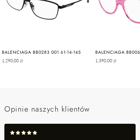
BALENCIAGA BB0283 001 61-14-145
BALENCIAGA BB0064
Cena
Cena
1.290,00 zl
1.390,00 zl
regularna
regularna
Opinie naszych klientów