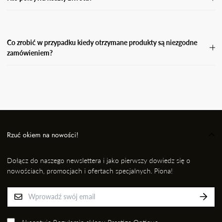
Koszty zwrotu pokrywa Kupujący.
Co zrobić w przypadku kiedy otrzymane produkty są niezgodne
zamówieniem?
W przypadku, gdy otrzymasz niezgodne zamówienie, wyślij
wiadomość e-mail wraz ze zdjęciem produktu, który otrzymałaś i
informację kto przygotował dla Ciebie przesyłkę na adres: EMAIL,
nie później jednak niż w ciągu 24 godzin od momentu odbioru
przesyłki. Niezwłocznie dokonamy wymiany na prawidłowy
produkt/rozmiar.
Rzuć okiem na nowości!
Dołącz do naszego newslettera i jako pierwszy dowiedz się o
nowościach, promocjach i ofertach specjalnych. Piona!