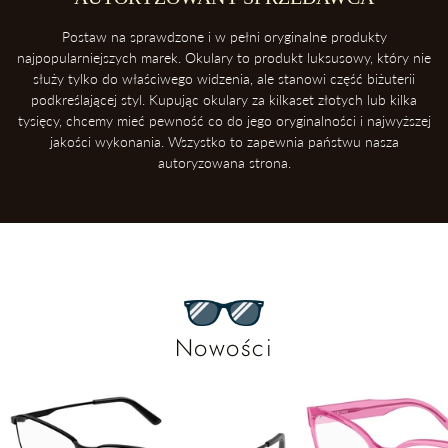
Postaw na sprawdzone i w pełni oryginalne produkty
najpopularniejszych marek. Okulary to produkt luksusowy, który nie
służy tylko do właściwego widzenia, ale stanowi część biżuterii
podkreślającej styl. Kupując okulary za kilkaset złotych lub kilka
tysięcy, chcemy mieć pewność co do jego oryginalności i najwyższej
jakości wykonania. Wszystko to zapewnia państwu nasza
autoryzowana strona.
Nowości