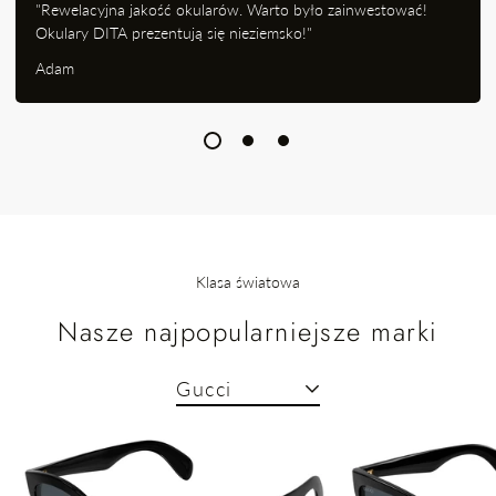
"Rewelacyjna jakość okularów. Warto było zainwestować!
Okulary DITA prezentują się nieziemsko!"
Adam
Klasa światowa
Nasze najpopularniejsze marki
Gucci