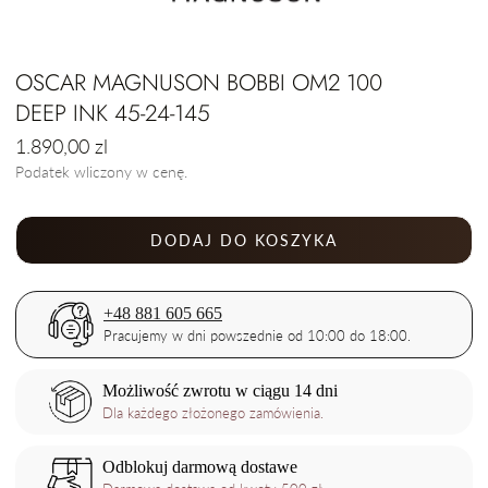
OSCAR MAGNUSON BOBBI OM2 100
DEEP INK 45-24-145
Cena
1.890,00 zl
regularna
Podatek wliczony w cenę.
DODAJ DO KOSZYKA
+48 881 605 665
Pracujemy w dni powszednie od 10:00 do 18:00.
Możliwość zwrotu w ciągu 14 dni
Dla każdego złożonego zamówienia.
Odblokuj darmową dostawe