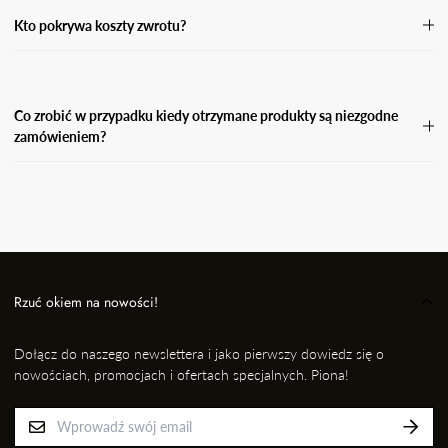
formularz zwrotu i odeślij paczkę do nas.
Kto pokrywa koszty zwrotu?
Koszty zwrotu pokrywa Kupujący.
Co zrobić w przypadku kiedy otrzymane produkty są niezgodne
zamówieniem?
W przypadku, gdy otrzymasz niezgodne zamówienie, wyślij
wiadomość e-mail wraz ze zdjęciem produktu, który otrzymałaś i
informację kto przygotował dla Ciebie przesyłkę na adres: EMAIL,
nie później jednak niż w ciągu 24 godzin od momentu odbioru
przesyłki. Niezwłocznie dokonamy wymiany na prawidłowy
produkt/rozmiar.
Rzuć okiem na nowości!
Dołącz do naszego newslettera i jako pierwszy dowiedz się o
nowościach, promocjach i ofertach specjalnych. Piona!