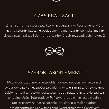
amoniaku.
2. Trzymaj swoje okulary w etui
Etui ochroni twoje okulary przed uderzeniami oraz kurzem.
CZAS REALIZACJI
3. Zawsze odkładaj soczewki przednią powierzchnią do góry
Z nami chronisz swój czas, który jest bezcenny. Asortyment, który
Dzięki temu ochronisz soczewki przed porysowaniem.
jest na stronie, fizycznie posiadamy na magazynie, co maksymalnie
skraca czas realizacji do 4 dni, a w niektórych przypadkach, nawet 2.
4. Unikaj kontaktu z wysokimi temperaturami
Konsekwentnie, unikaj pozostawiania okularów blisko intensywnych
źródeł ciepła takich, jak deska rozdzielcza samochodu. Soczewki
okularowe mogą ulec zniszczeniu podczas ekspozycji na wysokie
temperatury.
5. Ściąganie okularów
SZEROKI ASORTYMENT
Zawsze ściągaj okulary dwoma rękoma, aby uniknąć ich deformacji.
Możliwość szybkiego i bezproblemowego nabycia wymarzonych
okularów bez konieczności zaglądania w wiele miejsc. Utrzymujemy
ścisły kontakt z naszymi dostawcami, aby nasza oferta była zawsze
aktualna. Jeżeli interesujący Państwa produkt nie jest aktualnie
umieszczony na naszej stronie, prosimy o e-mail na adres:
prestigeoptiquebiuro@gmail.com Skontaktujemy z Państwem