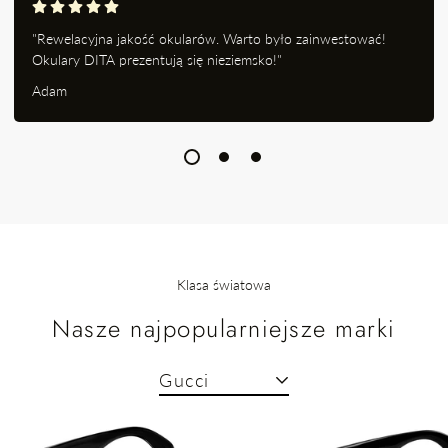
"Rewelacyjna jakość okularów. Warto było zainwestować!
Okulary DITA prezentują się nieziemsko!"
Adam
Klasa światowa
Nasze najpopularniejsze marki
Gucci