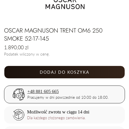
OSCAR MAGNUSON TRENT OM6 250
SMOKE 52-17-145
Cena
1.890,00 zl
regularna
Podatek wliczony w cenę.
DODAJ DO KOSZYKA
+48 881 605 665
Pracujemy w dni powszednie od 10:00 do 18:00.
Możliwość zwrotu w ciągu 14 dni
Dla każdego złożonego zamówienia.