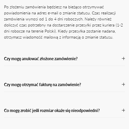
Po złożeniu zamówienia będziesz na bieżąco otrzymywać
powiadomienia na adres e-mail o zmianie statusu. Czas realizacji
zamówienia wynosi od 1 do 4 dni roboczych. Należy również
doliczyć czas potrzebny na dostarczenie przesyłki przez kuriera (1-2
dni robocze na terenie Polski). Kiedy przesyłka zostanie nadana,
otrzymasz wiadomość mailową z informacją o zmianie statusu.
Czy mogę anulować złożone zamówienie?
Jeśli Twoje zamówienie nie zostało jeszcze wysłane, skontaktuj się z
naszą Obsługą Klienta, podając numer zamówienia oraz powód jego
anulacji.Przetworzymy Twoją prośbę o anulację tak szybko, jak
Czy mogę otrzymać fakturę na zamówienie?
będzie to możliwe, a następnie wyślemy Ci potwierdzenie zwrotu
środków w przypadku zamówienia opłaconego z góry. Po anulacji
Tak. Pamiętaj, że w przypadku płatności za pobraniem nie możemy
zamówienia środki powinny wpłynąć na Twój rachunek bankowy
wystawić faktury do momentu, aż przesyłka nie zostanie odebrana i
lub kartę w przeciągu 5 dni roboczych.
opłacona. W takiej sytuacji otrzymasz fakturę w wersji elektronicznej
Co mogę zrobić jeśli rozmiar okaże się nieodpowiedni?
na podanego maila przy zamówieniu.
Jeśli rozmiar okaże się nieodpowiedni, masz prawo dokonać zwrotu
w ciągu 14 dni od dnia kiedy otrzymasz swoją przesyłkę. Wypełnij