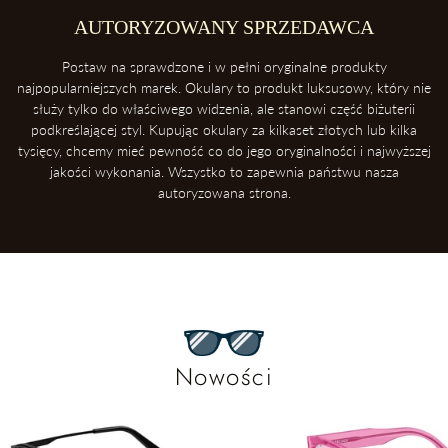
AUTORYZOWANY SPRZEDAWCA
Postaw na sprawdzone i w pełni oryginalne produkty
najpopularniejszych marek. Okulary to produkt luksusowy, który nie
służy tylko do właściwego widzenia, ale stanowi część biżuterii
podkreślającej styl. Kupując okulary za kilkaset złotych lub kilka
tysięcy, chcemy mieć pewność co do jego oryginalności i najwyższej
jakości wykonania. Wszystko to zapewnia państwu nasza
autoryzowana strona.
Nowości