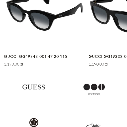
GUCCI GG1934S 001 47-20-145
GUCCI GG1933S 00
Cena
Cena
1.190,00 zl
1.190,00 zl
regularna
regularna