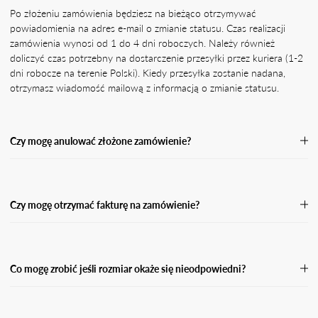
Po złożeniu zamówienia będziesz na bieżąco otrzymywać
powiadomienia na adres e-mail o zmianie statusu. Czas realizacji
zamówienia wynosi od 1 do 4 dni roboczych. Należy również
doliczyć czas potrzebny na dostarczenie przesyłki przez kuriera (1-2
dni robocze na terenie Polski). Kiedy przesyłka zostanie nadana,
otrzymasz wiadomość mailową z informacją o zmianie statusu.
Czy mogę anulować złożone zamówienie?
Jeśli Twoje zamówienie nie zostało jeszcze wysłane, skontaktuj się z
naszą Obsługą Klienta, podając numer zamówienia oraz powód jego
anulacji.Przetworzymy Twoją prośbę o anulację tak szybko, jak
Czy mogę otrzymać fakturę na zamówienie?
będzie to możliwe, a następnie wyślemy Ci potwierdzenie zwrotu
środków w przypadku zamówienia opłaconego z góry. Po anulacji
Tak. Pamiętaj, że w przypadku płatności za pobraniem nie możemy
zamówienia środki powinny wpłynąć na Twój rachunek bankowy
wystawić faktury do momentu, aż przesyłka nie zostanie odebrana i
lub kartę w przeciągu 5 dni roboczych.
opłacona. W takiej sytuacji otrzymasz fakturę w wersji elektronicznej
Co mogę zrobić jeśli rozmiar okaże się nieodpowiedni?
na podanego maila przy zamówieniu.
Jeśli rozmiar okaże się nieodpowiedni, masz prawo dokonać zwrotu
w ciągu 14 dni od dnia kiedy otrzymasz swoją przesyłkę. Wypełnij