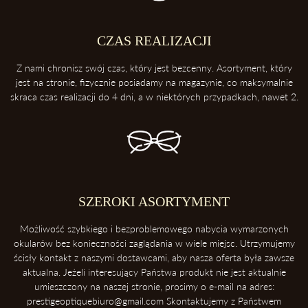
2. Trzymaj swoje okulary w etui
Etui ochroni twoje okulary przed uderzeniami oraz kurzem.
CZAS REALIZACJI
3. Zawsze odkładaj soczewki przednią powierzchnią do góry
Z nami chronisz swój czas, który jest bezcenny. Asortyment, który
Dzięki temu ochronisz soczewki przed porysowaniem.
jest na stronie, fizycznie posiadamy na magazynie, co maksymalnie
skraca czas realizacji do 4 dni, a w niektórych przypadkach, nawet 2.
4. Unikaj kontaktu z wysokimi temperaturami
Konsekwentnie, unikaj pozostawiania okularów blisko intensywnych
źródeł ciepła takich, jak deska rozdzielcza samochodu. Soczewki
okularowe mogą ulec zniszczeniu podczas ekspozycji na wysokie
temperatury.
5. Ściąganie okularów
SZEROKI ASORTYMENT
Zawsze ściągaj okulary dwoma rękoma, aby uniknąć ich deformacji.
Możliwość szybkiego i bezproblemowego nabycia wymarzonych
okularów bez konieczności zaglądania w wiele miejsc. Utrzymujemy
ścisły kontakt z naszymi dostawcami, aby nasza oferta była zawsze
aktualna. Jeżeli interesujący Państwa produkt nie jest aktualnie
umieszczony na naszej stronie, prosimy o e-mail na adres:
prestigeoptiquebiuro@gmail.com Skontaktujemy z Państwem