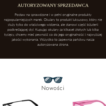
AUTORYZOWANY SPRZEDAWCA
Postaw na sprawdzone i w pełni oryginalne produkty
najpopularniejszych marek. Okulary to produkt luksusowy, który nie
służy tylko do właściwego widzenia, ale stanowi część biżuterii
podkreślającej styl. Kupując okulary za kilkaset złotych lub kilka
tysięcy, chcemy mieć pewność co do jego oryginalności i najwyższej
jakości wykonania. Wszystko to zapewnia państwu nasza
autoryzowana strona.
Nowości