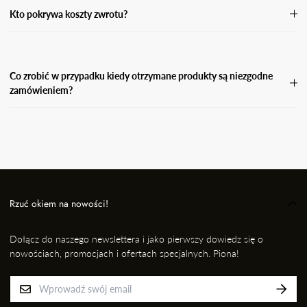
formularz zwrotu i odeślij paczkę do nas.
Kto pokrywa koszty zwrotu?
Koszty zwrotu pokrywa Kupujący.
Co zrobić w przypadku kiedy otrzymane produkty są niezgodne
zamówieniem?
W przypadku, gdy otrzymasz niezgodne zamówienie, wyślij
wiadomość e-mail wraz ze zdjęciem produktu, który otrzymałaś i
informację kto przygotował dla Ciebie przesyłkę na adres: EMAIL,
nie później jednak niż w ciągu 24 godzin od momentu odbioru
przesyłki. Niezwłocznie dokonamy wymiany na prawidłowy
produkt/rozmiar.
Rzuć okiem na nowości!
Dołącz do naszego newslettera i jako pierwszy dowiedz się o
nowościach, promocjach i ofertach specjalnych. Piona!