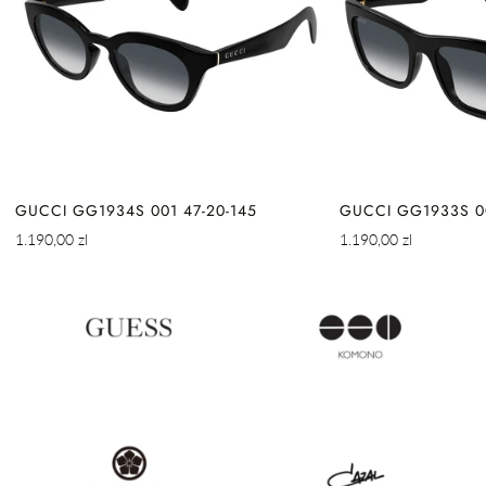
GUCCI GG1934S 001 47-20-145
GUCCI GG1933S 00
Cena
Cena
1.190,00 zl
1.190,00 zl
regularna
regularna