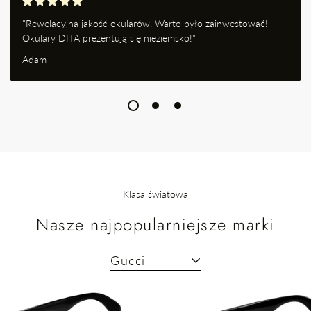
"Rewelacyjna jakość okularów. Warto było zainwestować!
Okulary DITA prezentują się nieziemsko!"
Adam
Klasa światowa
Nasze najpopularniejsze marki
Gucci