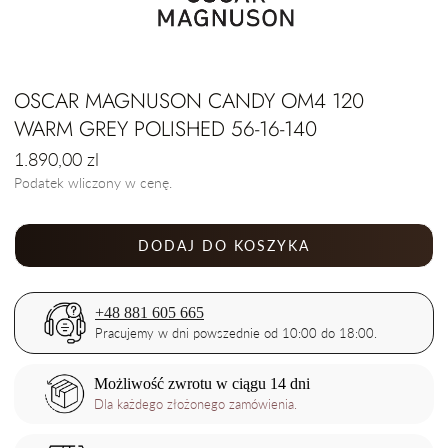
OSCAR MAGNUSON CANDY OM4 120
WARM GREY POLISHED 56-16-140
Cena
1.890,00 zl
regularna
Podatek wliczony w cenę.
DODAJ DO KOSZYKA
+48 881 605 665
Pracujemy w dni powszednie od 10:00 do 18:00.
Możliwość zwrotu w ciągu 14 dni
Dla każdego złożonego zamówienia.