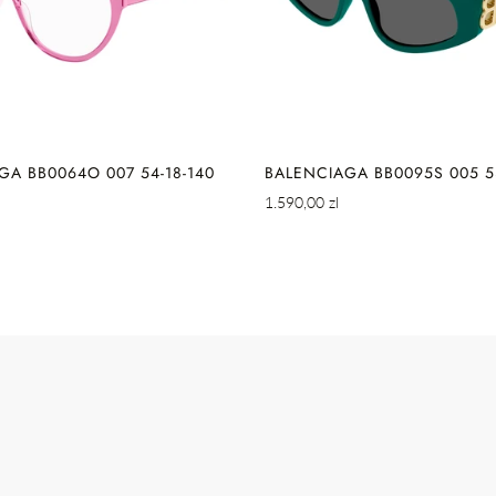
SZYBKIE DODAWAN
ZYBKIE DODAWANIE
GA BB0064O 007 54-18-140
BALENCIAGA BB0095S 005 53
Cena
1.590,00 zl
regularna