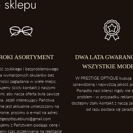
 sklepu
Dzięki temu ochronisz soczewki 
4. Unikaj kontaktu z wysokimi te
Konsekwentnie, unikaj pozostawian
rozdzielcza samochodu. Soczewki 
temperatury.
5. Ściąganie okularów
ROKI ASORTYMENT
DWA LATA GWARANC
Zawsze ściągaj okulary dwoma ręk
WSZYSTKIE MOD
ść szybkiego i bezproblemowego
ia wymarzonych okularów bez
W PRESTIGE OPTIQUE kupują 
ności zaglądania w wiele miejsc.
sprawdzoną i najwyższą jakość 
ujemy ścisły kontakt z naszymi
Ponadto nasi klienci nigdy nie z
mi, aby nasza oferta była zawsze
problem - w przypadku reklamac
na. Jeżeli interesujący Państwa
dostępny stały kontakt z naszą za
ie jest aktualnie umieszczony na
od razu postara się zaradz
tronie, prosimy o e-mail na adres:
tigeoptiquebiuro@gmail.com
ujemy z Państwem podając cenę i
ny czas oczekiwania na realizację