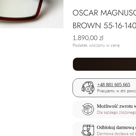
OSCAR MAGNUSO
BROWN 55-16-14
Cena
1.890,00 zl
regularna
Podatek wliczony w cenę.
+48 881 605 665
Pracujemy w dni pows
Możliwość zwrotu w
Dla każdego złożoneg
Odblokuj darmową 
Darmowa dostawa od k