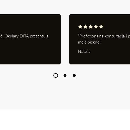
ć! Okulary DITA prezentują
"Profesjonalna konsultacja i
moje piękno!"
Natalia