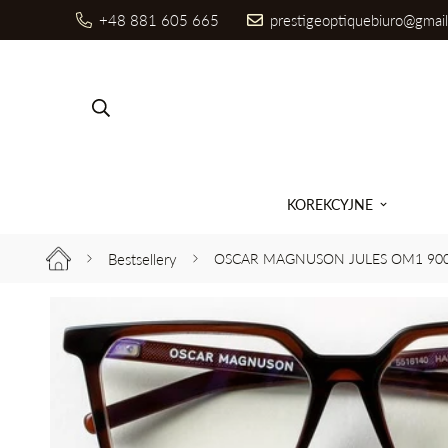
+48 881 605 665
prestigeoptiquebiuro@gmai
Szukaj produktów
KOREKCYJNE
Bestsellery
OSCAR MAGNUSON JULES OM1 900