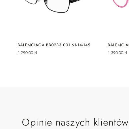
SZYBKIE DODAWANIE
S
35
BALENCIAGA BB0283 001 61-14-145
BALENCIA
Cena
Cena
1.290,00 zl
1.390,00 zl
regularna
regularna
Opinie naszych klientów