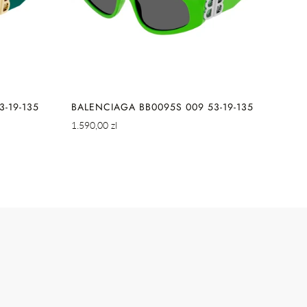
IE
SZYBKIE DODAWANIE
-19-135
BALENCIAGA BB0095S 009 53-19-135
BAL
Cena
Cena
1.590,00 zl
2.090
regularna
regul