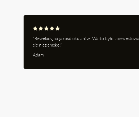
"Rewelacyjna jakość okularów. Warto było zainwestowa
się nieziemsko!"
Adam