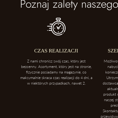
Poznaj zalety naszego
CZAS REALIZACJI
SZE
Z nami chronisz swój czas, który jest
Możliwo
bezcenny. Asortyment, który jest na stronie,
nabyc
fizycznie posiadamy na magazynie, co
koniecz
maksymalnie skraca czas realizacji do 4 dni, a
Utrzym
w niektórych przypadkach, nawet 2.
dostawca
aktual
produkt n
naszej s
pres
Skontakt
przewidywa