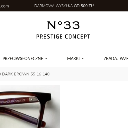
l.com
DARMOWA WYSYŁKA OD
500 ZŁ!
PRZECIWSŁONECZNE
MARKI
ZBADAJ WZ
 DARK BROWN 55-16-140