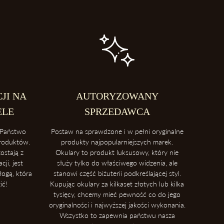
przed porysowaniem.
mperaturami
ia okularów blisko intensywnych źródeł ciepła takich, jak deska
okularowe mogą ulec zniszczeniu podczas ekspozycji na wysokie
JI NA
AUTORYZOWANY
oma, aby uniknąć ich deformacji.
ELE
SPRZEDAWCA
Państwo
Postaw na sprawdzone i w pełni oryginalne
produktów.
produkty najpopularniejszych marek.
ostają z
Okulary to produkt luksusowy, który nie
ji, jest
służy tylko do właściwego widzenia, ale
łogą, która
stanowi część biżuterii podkreślającej styl.
ić!
Kupując okulary za kilkaset złotych lub kilka
tysięcy, chcemy mieć pewność co do jego
oryginalności i najwyższej jakości wykonania.
Wszystko to zapewnia państwu nasza