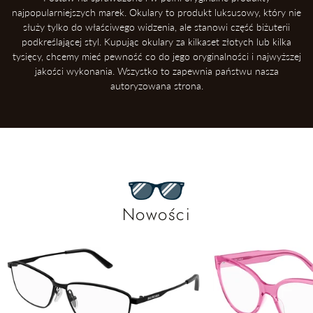
najpopularniejszych marek. Okulary to produkt luksusowy, który nie
służy tylko do właściwego widzenia, ale stanowi część biżuterii
podkreślającej styl. Kupując okulary za kilkaset złotych lub kilka
tysięcy, chcemy mieć pewność co do jego oryginalności i najwyższej
jakości wykonania. Wszystko to zapewnia państwu nasza
autoryzowana strona.
Nowości