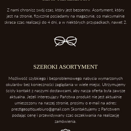
3. Zawsze odkładaj soczewki przednią powierzchnią do góry
Z nami chronisz swój czas, który jest bezcenny. Asortyment, który
Dzięki temu ochronisz soczewki przed porysowaniem.
jest na stronie, fizycznie posiadamy na magazynie, co maksymalnie
skraca czas realizacji do 4 dni, a w niektórych przypadkach, nawet 2.
4. Unikaj kontaktu z wysokimi temperaturami
Konsekwentnie, unikaj pozostawiania okularów blisko intensywnych
źródeł ciepła takich, jak deska rozdzielcza samochodu. Soczewki
okularowe mogą ulec zniszczeniu podczas ekspozycji na wysokie
temperatury.
5. Ściąganie okularów
SZEROKI ASORTYMENT
Zawsze ściągaj okulary dwoma rękoma, aby uniknąć ich deformacji.
Możliwość szybkiego i bezproblemowego nabycia wymarzonych
okularów bez konieczności zaglądania w wiele miejsc. Utrzymujemy
ścisły kontakt z naszymi dostawcami, aby nasza oferta była zawsze
aktualna. Jeżeli interesujący Państwa produkt nie jest aktualnie
umieszczony na naszej stronie, prosimy o e-mail na adres:
prestigeoptiquebiuro@gmail.com Skontaktujemy z Państwem
podając cenę i przewidywany czas oczekiwania na realizację
zamówienia.