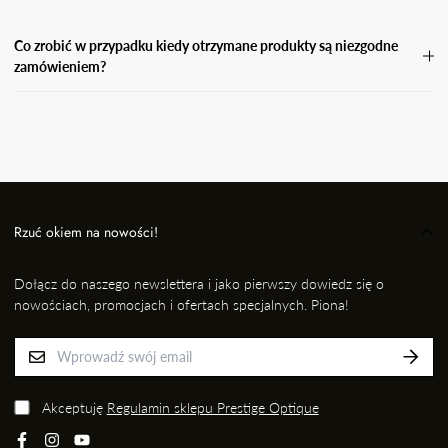
Co zrobić w przypadku kiedy otrzymane produkty są niezgodne
zamówieniem?
W przypadku, gdy otrzymasz niezgodne zamówienie, wyślij
wiadomość e-mail wraz ze zdjęciem produktu, który otrzymałaś i
informację kto przygotował dla Ciebie przesyłkę na adres: EMAIL,
nie później jednak niż w ciągu 24 godzin od momentu odbioru
przesyłki. Niezwłocznie dokonamy wymiany na prawidłowy
produkt/rozmiar.
Rzuć okiem na nowości!
Dołącz do naszego newslettera i jako pierwszy dowiedz się o
nowościach, promocjach i ofertach specjalnych. Piona!
Akceptuję
Regulamin sklepu Prestige Optique