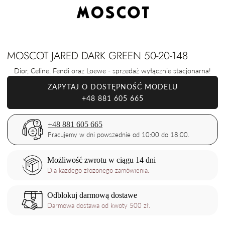
MOSCOT JARED DARK GREEN 50-20-148
Dior, Celine, Fendi oraz Loewe - sprzedaż wyłącznie stacjonarna!
ZAPYTAJ O DOSTĘPNOŚĆ MODELU
+48 881 605 665
+48 881 605 665
Pracujemy w dni powszednie od 10:00 do 18:00.
Możliwość zwrotu w ciągu 14 dni
Dla każdego złożonego zamówienia.
Odblokuj darmową dostawe
Darmowa dostawa od kwoty 500 zł.