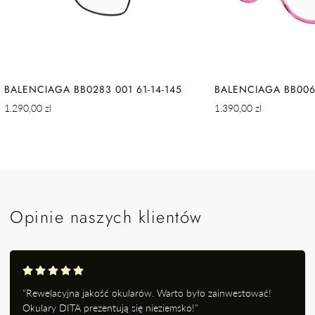
BALENCIAGA BB0283 001 61-14-145
BALENCIAGA BB0064
Cena
Cena
1.290,00 zl
1.390,00 zl
regularna
regularna
Opinie naszych klientów
"Rewelacyjna jakość okularów. Warto było zainwestować!
Okulary DITA prezentują się nieziemsko!"