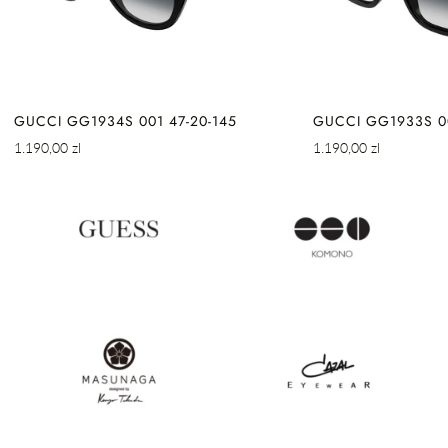
GUCCI GG1934S 001 47-20-145
GUCCI GG1933S 00
Cena
Cena
1.190,00 zl
1.190,00 zl
regularna
regularna