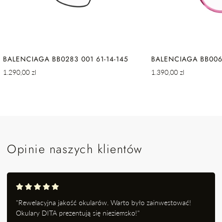
BALENCIAGA BB0283 001 61-14-145
BALENCIAGA BB0064
Cena
Cena
1.290,00 zl
1.390,00 zl
regularna
regularna
Opinie naszych klientów
"Rewelacyjna jakość okularów. Warto było zainwestować!
Okulary DITA prezentują się nieziemsko!"