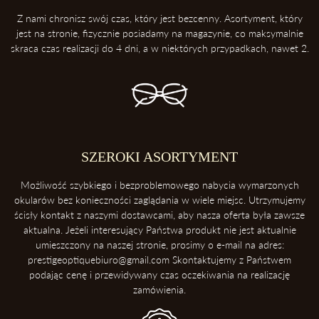
3. Zawsze odkładaj soczewki przednią powierzchnią do góry
Z nami chronisz swój czas, który jest bezcenny. Asortyment, który
Dzięki temu ochronisz soczewki przed porysowaniem.
jest na stronie, fizycznie posiadamy na magazynie, co maksymalnie
skraca czas realizacji do 4 dni, a w niektórych przypadkach, nawet 2.
4. Unikaj kontaktu z wysokimi temperaturami
Konsekwentnie, unikaj pozostawiania okularów blisko intensywnych
źródeł ciepła takich, jak deska rozdzielcza samochodu. Soczewki
okularowe mogą ulec zniszczeniu podczas ekspozycji na wysokie
temperatury.
5. Ściąganie okularów
SZEROKI ASORTYMENT
Zawsze ściągaj okulary dwoma rękoma, aby uniknąć ich deformacji.
Możliwość szybkiego i bezproblemowego nabycia wymarzonych
okularów bez konieczności zaglądania w wiele miejsc. Utrzymujemy
ścisły kontakt z naszymi dostawcami, aby nasza oferta była zawsze
aktualna. Jeżeli interesujący Państwa produkt nie jest aktualnie
umieszczony na naszej stronie, prosimy o e-mail na adres:
prestigeoptiquebiuro@gmail.com Skontaktujemy z Państwem
podając cenę i przewidywany czas oczekiwania na realizację
zamówienia.