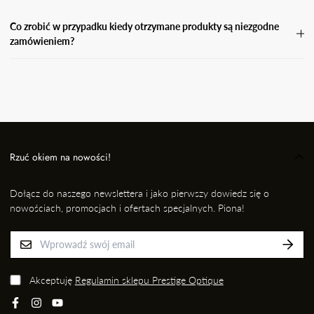
Co zrobić w przypadku kiedy otrzymane produkty są niezgodne
zamówieniem?
W przypadku, gdy otrzymasz niezgodne zamówienie, wyślij
wiadomość e-mail wraz ze zdjęciem produktu, który otrzymałaś i
informację kto przygotował dla Ciebie przesyłkę na adres: EMAIL,
nie później jednak niż w ciągu 24 godzin od momentu odbioru
przesyłki. Niezwłocznie dokonamy wymiany na prawidłowy
produkt/rozmiar.
Rzuć okiem na nowości!
Dołącz do naszego newslettera i jako pierwszy dowiedz się o
nowościach, promocjach i ofertach specjalnych. Piona!
Akceptuję
Regulamin sklepu Prestige Optique