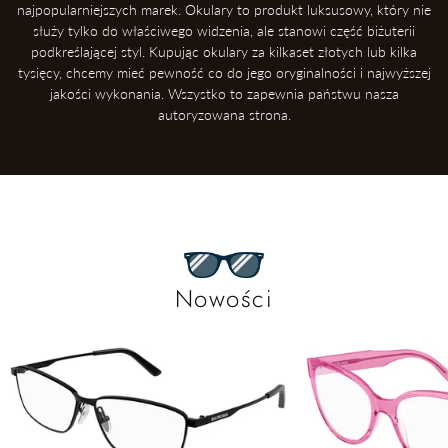
najpopularniejszych marek. Okulary to produkt luksusowy, który nie
służy tylko do właściwego widzenia, ale stanowi część biżuterii
podkreślającej styl. Kupując okulary za kilkaset złotych lub kilka
tysięcy, chcemy mieć pewność co do jego oryginalności i najwyższej
jakości wykonania. Wszystko to zapewnia państwu nasza
autoryzowana strona.
Nowości