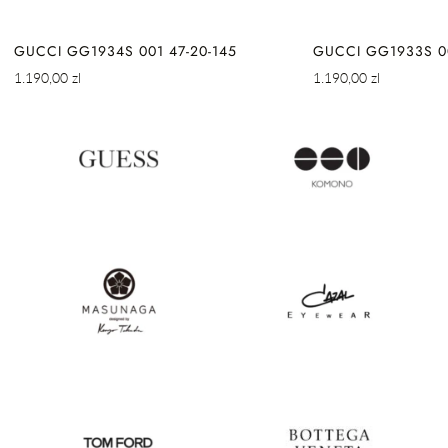
GUCCI GG1934S 001 47-20-145
GUCCI GG1933S 00
Cena
Cena
1.190,00 zl
1.190,00 zl
regularna
regularna