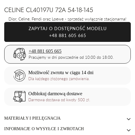
CELINE CL40197U 72A 54-18-145
Dior, Celine, Fendi oraz Loewe - sprzedaż wyłącznie stacjonarna!
ZAPYTAJ O DOSTĘPNOŚĆ MODELU
+48 881 605 665
+48 881 605 665
Pracujemy w dni powszednie od 10:00 do 18:00.
Możliwość zwrotu w ciągu 14 dni
Dla każdego złożonego zamówienia.
Odblokuj darmową dostawe
Darmowa dostawa od kwoty 500 zł.
MATERIAŁY I PIELĘGNACJA
INFORMACJE O WYSYŁCE I ZWROTACH