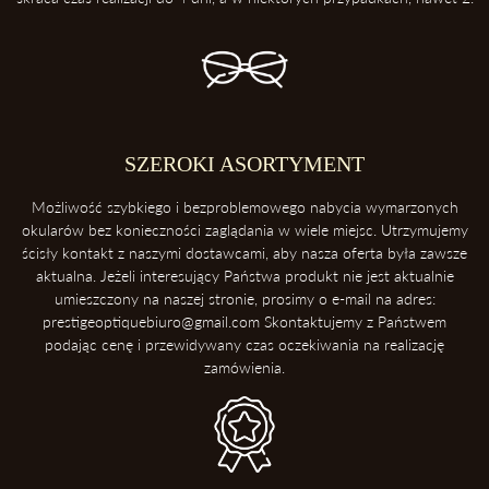
4. Unikaj kontaktu z wysokimi temperaturami
Konsekwentnie, unikaj pozostawiania okularów blisko intensywnych
źródeł ciepła takich, jak deska rozdzielcza samochodu. Soczewki
okularowe mogą ulec zniszczeniu podczas ekspozycji na wysokie
temperatury.
5. Ściąganie okularów
SZEROKI ASORTYMENT
Zawsze ściągaj okulary dwoma rękoma, aby uniknąć ich deformacji.
Możliwość szybkiego i bezproblemowego nabycia wymarzonych
okularów bez konieczności zaglądania w wiele miejsc. Utrzymujemy
ścisły kontakt z naszymi dostawcami, aby nasza oferta była zawsze
aktualna. Jeżeli interesujący Państwa produkt nie jest aktualnie
umieszczony na naszej stronie, prosimy o e-mail na adres:
prestigeoptiquebiuro@gmail.com Skontaktujemy z Państwem
podając cenę i przewidywany czas oczekiwania na realizację
zamówienia.