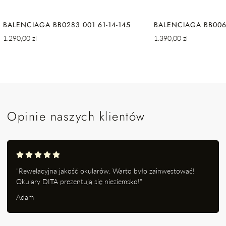
BALENCIAGA BB0283 001 61-14-145
BALENCIAGA BB0064
Cena
Cena
1.290,00 zl
1.390,00 zl
regularna
regularna
Opinie naszych klientów
"Rewelacyjna jakość okularów. Warto było zainwestować!
Okulary DITA prezentują się nieziemsko!"
Adam