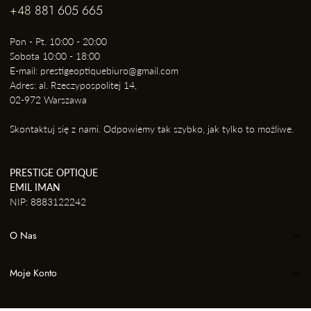
+48
881 605 665
Pon - Pt. 10:00 - 20:00
Sobota 10:00 - 18:00
E-mail: prestigeoptiquebiuro@gmail.com
Adres: al. Rzeczypospolitej 14,
02-972 Warszawa
Skontaktuj się z nami. Odpowiemy tak szybko, jak tylko to możliwe.
PRESTIGE OPTIQUE
EMIL IMAN
NIP: 8883122242
O Nas
Warunki świadczenia usług
Moje Konto
Polityka zwrotów
Rejestracja/logowanie
Polityka Prywatności