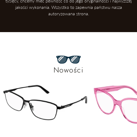
tysięcy, chcemy mieć pewność co do jego oryginalności i najwyższej
jakości wykonania. Wszystko to zapewnia państwu nasza
autoryzowana strona.
Nowości