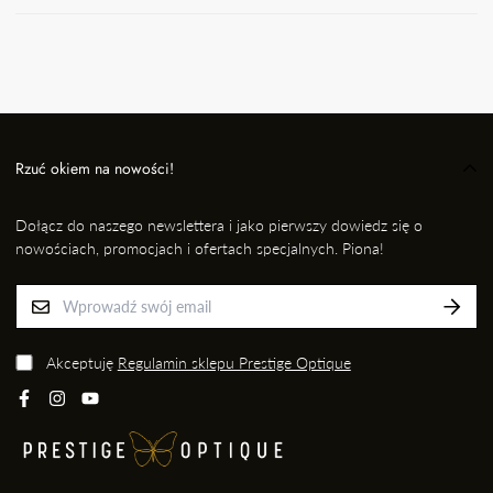
W przypadku, gdy otrzymasz niezgodne zamówienie, wyślij
wiadomość e-mail wraz ze zdjęciem produktu, który otrzymałaś i
informację kto przygotował dla Ciebie przesyłkę na adres: EMAIL,
nie później jednak niż w ciągu 24 godzin od momentu odbioru
przesyłki. Niezwłocznie dokonamy wymiany na prawidłowy
produkt/rozmiar.
Rzuć okiem na nowości!
Dołącz do naszego newslettera i jako pierwszy dowiedz się o
nowościach, promocjach i ofertach specjalnych. Piona!
Akceptuję
Regulamin sklepu Prestige Optique