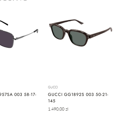
SZYBKIE DODAWANIE
KIE DODAWANIE
GUCCI
57SA 003 58-17-
GUCCI GG1892S 003 50-21-
145
Cena
1.490,00 zl
regularna