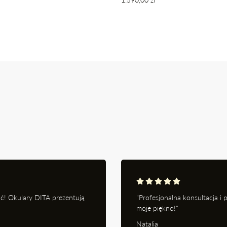
regularna
ć! Okulary DITA prezentują
"Profesjonalna konsultacja i
moje piękno!"
Natalia