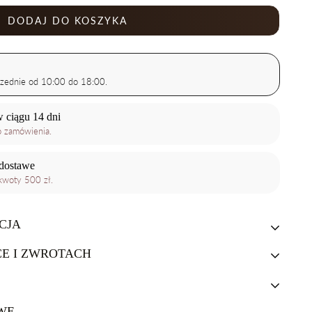
DODAJ DO KOSZYKA
zednie od 10:00 do 18:00.
 ciągu 14 dni
o zamówienia.
dostawe
woty 500 zł.
CJA
E I ZWROTACH
 płyny dedykowane specjalnie do pielęgnacji szkieł oraz
y stosować rozpuszczalników i alkoholu, jak również
stosowanie może spowodować utratę właściwości filtra. Poniżej
WE