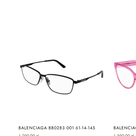
SZYBKIE DODAWANIE
S
35
BALENCIAGA BB0283 001 61-14-145
BALENCIA
Cena
Cena
1.290,00 zl
1.390,00 zl