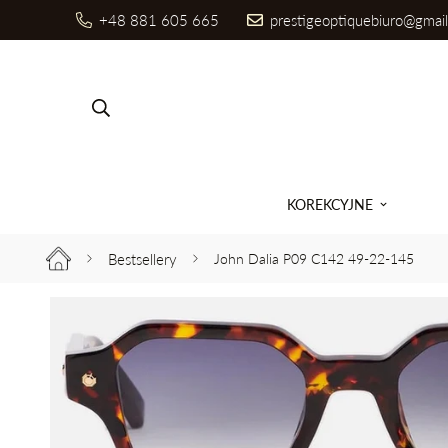
+48 881 605 665
prestigeoptiquebiuro@gmai
Szukaj produktów
KOREKCYJNE
Bestsellery
John Dalia P09 C142 49-22-145