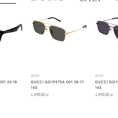
SZYBKIE DODAWANIE
SZYB
DODAWANIE
GUCCI
GUCCI
01 53-18-
GUCCI GG1957SA 001 58-17-
GUCCI GG19
145
145
Cena
Cena
1.590,00 zl
1.590,00 zl
regularna
regularna