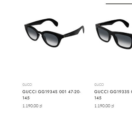
SZYBKIE DODAWANIE
SZYBKIE 
GUCCI
GUCCI
GUCCI GG1934S 001 47-20-
GUCCI GG1933S 0
145
145
Cena
Cena
1.190,00 zl
1.190,00 zl
regularna
regularna