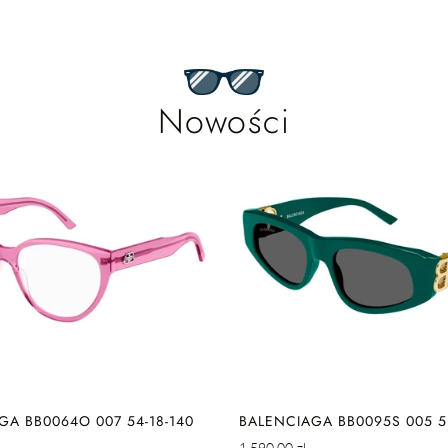
Nowości
SZYBKIE DODAWAN
ZYBKIE DODAWANIE
GA BB0064O 007 54-18-140
BALENCIAGA BB0095S 005 53
Cena
1.590,00 zl