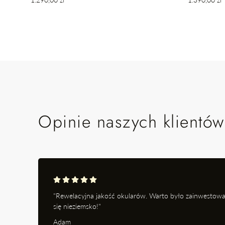
regularna
regularna
Opinie naszych klientów
"Rewelacyjna jakość okularów. Warto było zainwestowa
się nieziemsko!"
Adam