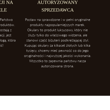
JI NA
AUTORYZOWANY
oma, aby uniknąć ich deformacji.
ELE
SPRZEDAWCA
Państwo
Postaw na sprawdzone i w pełni oryginalne
produktów.
produkty najpopularniejszych marek.
ostają z
Okulary to produkt luksusowy, który nie
ji, jest
służy tylko do właściwego widzenia, ale
łogą, która
stanowi część biżuterii podkreślającej styl.
ić!
Kupując okulary za kilkaset złotych lub kilka
tysięcy, chcemy mieć pewność co do jego
oryginalności i najwyższej jakości wykonania.
Wszystko to zapewnia państwu nasza
autoryzowana strona.