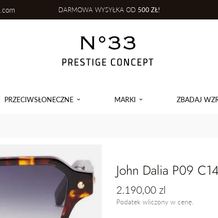
l.com
DARMOWA WYSYŁKA OD
500 ZŁ!
PRZECIWSŁONECZNE
MARKI
ZBADAJ WZ
John Dalia P09 C1
Cena
2.190,00 zl
regularna
Podatek wliczony w cenę.