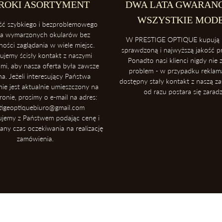
ROKI ASORTYMENT
DWA LATA GWARANC
Zawsze ściągaj okulary dwoma ręk
WSZYSTKIE MOD
ść szybkiego i bezproblemowego
ia wymarzonych okularów bez
W PRESTIGE OPTIQUE kupują 
ności zaglądania w wiele miejsc.
sprawdzoną i najwyższą jakość 
ujemy ścisły kontakt z naszymi
Ponadto nasi klienci nigdy nie z
mi, aby nasza oferta była zawsze
problem - w przypadku reklamac
na. Jeżeli interesujący Państwa
dostępny stały kontakt z naszą za
ie jest aktualnie umieszczony na
od razu postara się zaradz
tronie, prosimy o e-mail na adres:
tigeoptiquebiuro@gmail.com
ujemy z Państwem podając cenę i
ny czas oczekiwania na realizację
zamówienia.