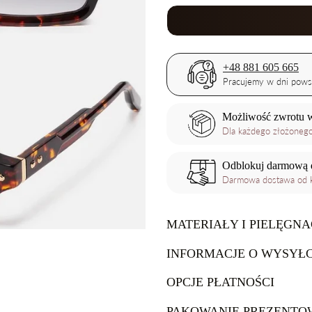
+48 881 605 665
Pracujemy w dni pows
Możliwość zwrotu w
Dla każdego złożoneg
Odblokuj darmową 
Darmowa dostawa od k
MATERIAŁY I PIELĘGNA
INFORMACJE O WYSYŁC
Do czyszczenia okularów polecamy
OPCJE PŁATNOŚCI
ściereczkę z mikrofibry. Nie należ
Wysyłka jest darmowa.
chropowatych szmatek, których za
PAKOWANIE PREZENTO