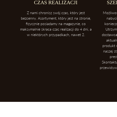
CZAS REALIZACJI
SZE
Z nami chronisz swój czas, który jest
Możliwo
bezcenny. Asortyment, który jest na stronie,
nabyc
fizycznie posiadamy na magazynie, co
koniecz
maksymalnie skraca czas realizacji do 4 dni, a
Utrzym
w niektórych przypadkach, nawet 2.
dostawca
aktual
produkt n
naszej s
pres
Skontakt
przewidywa