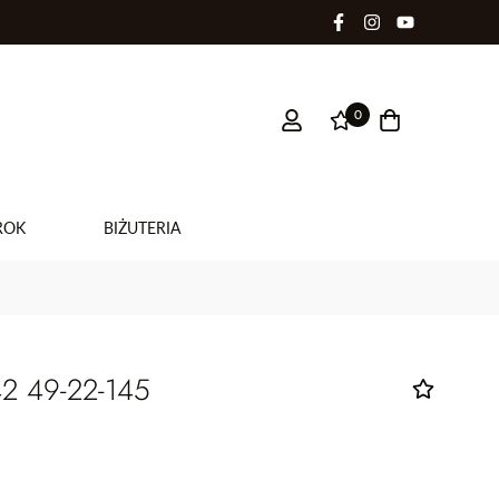
0
ROK
BIŻUTERIA
42 49-22-145