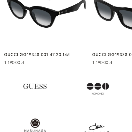
GUCCI GG1934S 001 47-20-145
GUCCI GG1933S 00
Cena
Cena
1.190,00 zl
1.190,00 zl
regularna
regularna