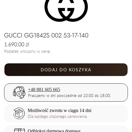
GUCCI GG1842S 002 53-17-140
Cena
1.690,00 zl
regularna
Podatek wliczony w cenę.
DODAJ DO KOSZYKA
+48 881 605 665
Pracujemy w dni powszednie od 10:00 do 18:00.
Możliwość zwrotu w ciągu 14 dni
Dla każdego złożonego zamówienia.
Odblokuj darmową dostawe