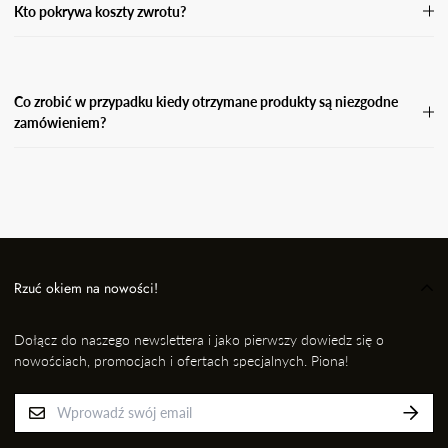
Kto pokrywa koszty zwrotu?
Koszty zwrotu pokrywa Kupujący.
Co zrobić w przypadku kiedy otrzymane produkty są niezgodne
zamówieniem?
W przypadku, gdy otrzymasz niezgodne zamówienie, wyślij
wiadomość e-mail wraz ze zdjęciem produktu, który otrzymałaś i
informację kto przygotował dla Ciebie przesyłkę na adres: EMAIL,
nie później jednak niż w ciągu 24 godzin od momentu odbioru
przesyłki. Niezwłocznie dokonamy wymiany na prawidłowy
produkt/rozmiar.
Rzuć okiem na nowości!
Dołącz do naszego newslettera i jako pierwszy dowiedz się o
nowościach, promocjach i ofertach specjalnych. Piona!