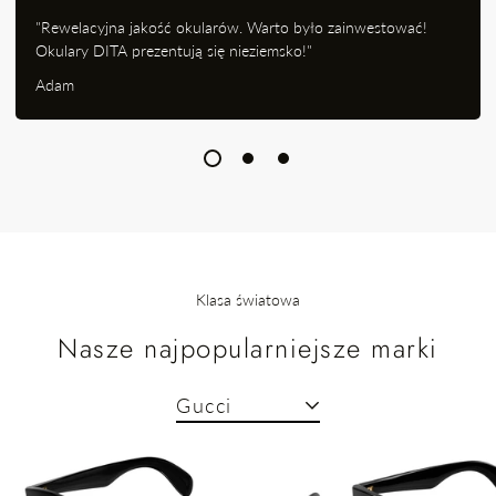
"Rewelacyjna jakość okularów. Warto było zainwestować!
Okulary DITA prezentują się nieziemsko!"
Adam
Klasa światowa
Nasze najpopularniejsze marki
Gucci