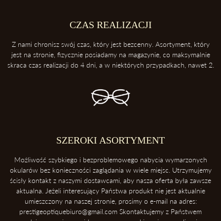
2. Trzymaj swoje okulary w etui
Etui ochroni twoje okulary przed uderzeniami oraz kurzem.
CZAS REALIZACJI
3. Zawsze odkładaj soczewki przednią powierzchnią do góry
Z nami chronisz swój czas, który jest bezcenny. Asortyment, który
Dzięki temu ochronisz soczewki przed porysowaniem.
jest na stronie, fizycznie posiadamy na magazynie, co maksymalnie
skraca czas realizacji do 4 dni, a w niektórych przypadkach, nawet 2.
4. Unikaj kontaktu z wysokimi temperaturami
Konsekwentnie, unikaj pozostawiania okularów blisko intensywnych
źródeł ciepła takich, jak deska rozdzielcza samochodu. Soczewki
okularowe mogą ulec zniszczeniu podczas ekspozycji na wysokie
temperatury.
5. Ściąganie okularów
SZEROKI ASORTYMENT
Zawsze ściągaj okulary dwoma rękoma, aby uniknąć ich deformacji.
Możliwość szybkiego i bezproblemowego nabycia wymarzonych
okularów bez konieczności zaglądania w wiele miejsc. Utrzymujemy
ścisły kontakt z naszymi dostawcami, aby nasza oferta była zawsze
aktualna. Jeżeli interesujący Państwa produkt nie jest aktualnie
umieszczony na naszej stronie, prosimy o e-mail na adres:
prestigeoptiquebiuro@gmail.com Skontaktujemy z Państwem