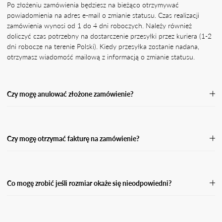
Po złożeniu zamówienia będziesz na bieżąco otrzymywać
powiadomienia na adres e-mail o zmianie statusu. Czas realizacji
zamówienia wynosi od 1 do 4 dni roboczych. Należy również
doliczyć czas potrzebny na dostarczenie przesyłki przez kuriera (1-2
dni robocze na terenie Polski). Kiedy przesyłka zostanie nadana,
otrzymasz wiadomość mailową z informacją o zmianie statusu.
Czy mogę anulować złożone zamówienie?
Jeśli Twoje zamówienie nie zostało jeszcze wysłane, skontaktuj się z
naszą Obsługą Klienta, podając numer zamówienia oraz powód jego
anulacji.Przetworzymy Twoją prośbę o anulację tak szybko, jak
Czy mogę otrzymać fakturę na zamówienie?
będzie to możliwe, a następnie wyślemy Ci potwierdzenie zwrotu
środków w przypadku zamówienia opłaconego z góry. Po anulacji
Tak. Pamiętaj, że w przypadku płatności za pobraniem nie możemy
zamówienia środki powinny wpłynąć na Twój rachunek bankowy
wystawić faktury do momentu, aż przesyłka nie zostanie odebrana i
lub kartę w przeciągu 5 dni roboczych.
opłacona. W takiej sytuacji otrzymasz fakturę w wersji elektronicznej
Co mogę zrobić jeśli rozmiar okaże się nieodpowiedni?
na podanego maila przy zamówieniu.
Jeśli rozmiar okaże się nieodpowiedni, masz prawo dokonać zwrotu
w ciągu 14 dni od dnia kiedy otrzymasz swoją przesyłkę. Wypełnij
formularz zwrotu i odeślij paczkę do nas.