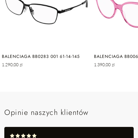
BALENCIAGA BB0283 001 61-14-145
BALENCIAGA BB0064
Cena
Cena
1.290,00 zl
1.390,00 zl
regularna
regularna
Opinie naszych klientów