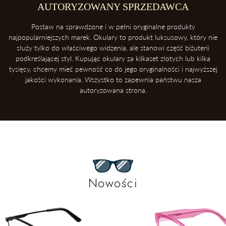
AUTORYZOWANY SPRZEDAWCA
Postaw na sprawdzone i w pełni oryginalne produkty
najpopularniejszych marek. Okulary to produkt luksusowy, który nie
służy tylko do właściwego widzenia, ale stanowi część biżuterii
podkreślającej styl. Kupując okulary za kilkaset złotych lub kilka
tysięcy, chcemy mieć pewność co do jego oryginalności i najwyższej
jakości wykonania. Wszystko to zapewnia państwu nasza
autoryzowana strona.
Nowości