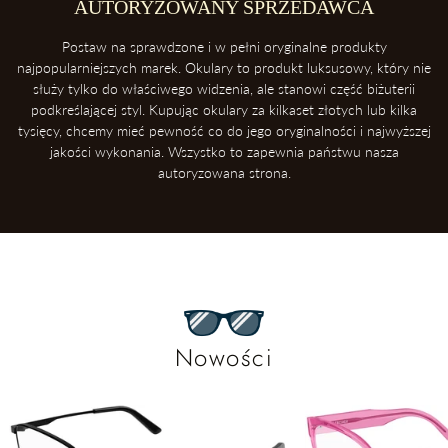
AUTORYZOWANY SPRZEDAWCA
Postaw na sprawdzone i w pełni oryginalne produkty
najpopularniejszych marek. Okulary to produkt luksusowy, który nie
służy tylko do właściwego widzenia, ale stanowi część biżuterii
podkreślającej styl. Kupując okulary za kilkaset złotych lub kilka
tysięcy, chcemy mieć pewność co do jego oryginalności i najwyższej
jakości wykonania. Wszystko to zapewnia państwu nasza
autoryzowana strona.
Nowości