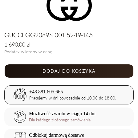
GUCCI GG2089S 001 52-19-145
Cena
1.690,00 zl
regularna
Podatek wliczony w cenę.
DODAJ DO KOSZYKA
+48 881 605 665
Pracujemy w dni powszednie od 10:00 do 18:00.
Możliwość zwrotu w ciągu 14 dni
Dla każdego złożonego zamówienia.
Odblokuj darmową dostawe