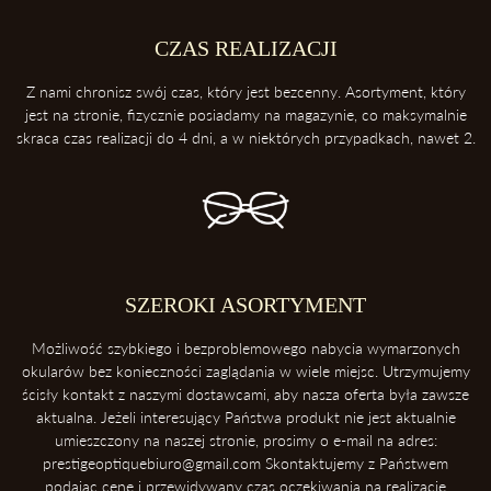
2. Trzymaj swoje okulary w etui
Etui ochroni twoje okulary przed uderzeniami oraz kurzem.
CZAS REALIZACJI
3. Zawsze odkładaj soczewki przednią powierzchnią do góry
Z nami chronisz swój czas, który jest bezcenny. Asortyment, który
Dzięki temu ochronisz soczewki przed porysowaniem.
jest na stronie, fizycznie posiadamy na magazynie, co maksymalnie
skraca czas realizacji do 4 dni, a w niektórych przypadkach, nawet 2.
4. Unikaj kontaktu z wysokimi temperaturami
Konsekwentnie, unikaj pozostawiania okularów blisko intensywnych
źródeł ciepła takich, jak deska rozdzielcza samochodu. Soczewki
okularowe mogą ulec zniszczeniu podczas ekspozycji na wysokie
temperatury.
5. Ściąganie okularów
SZEROKI ASORTYMENT
Zawsze ściągaj okulary dwoma rękoma, aby uniknąć ich deformacji.
Możliwość szybkiego i bezproblemowego nabycia wymarzonych
okularów bez konieczności zaglądania w wiele miejsc. Utrzymujemy
ścisły kontakt z naszymi dostawcami, aby nasza oferta była zawsze
aktualna. Jeżeli interesujący Państwa produkt nie jest aktualnie
umieszczony na naszej stronie, prosimy o e-mail na adres:
prestigeoptiquebiuro@gmail.com Skontaktujemy z Państwem
podając cenę i przewidywany czas oczekiwania na realizację