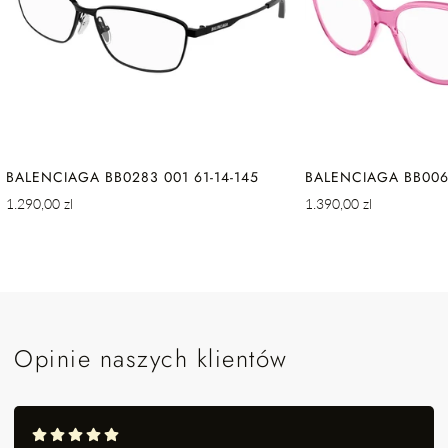
BALENCIAGA BB0283 001 61-14-145
BALENCIAGA BB0064
Cena
Cena
1.290,00 zl
1.390,00 zl
regularna
regularna
Opinie naszych klientów