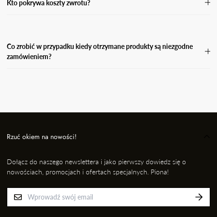
Kto pokrywa koszty zwrotu?
Koszty zwrotu pokrywa Kupujący.
Co zrobić w przypadku kiedy otrzymane produkty są niezgodne
zamówieniem?
W przypadku, gdy otrzymasz niezgodne zamówienie, wyślij
wiadomość e-mail wraz ze zdjęciem produktu, który otrzymałaś i
informację kto przygotował dla Ciebie przesyłkę na adres: EMAIL,
nie później jednak niż w ciągu 24 godzin od momentu odbioru
przesyłki. Niezwłocznie dokonamy wymiany na prawidłowy
produkt/rozmiar.
Rzuć okiem na nowości!
Dołącz do naszego newslettera i jako pierwszy dowiedz się o
nowościach, promocjach i ofertach specjalnych. Piona!