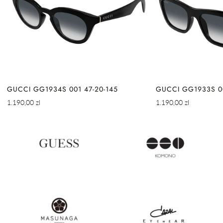
GUCCI GG1934S 001 47-20-145
GUCCI GG1933S 00
Cena
Cena
1.190,00 zl
1.190,00 zl
regularna
regularna