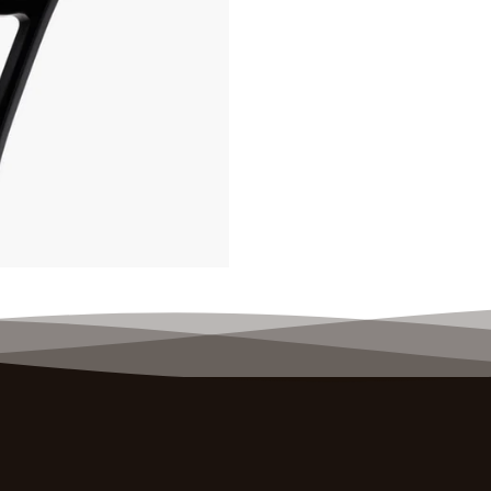
5. Ściąganie okularów
Zawsze ściągaj okulary dwoma ręk