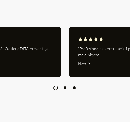
ć! Okulary DITA prezentują
"Profesjonalna konsultacja i
moje piękno!"
Natalia