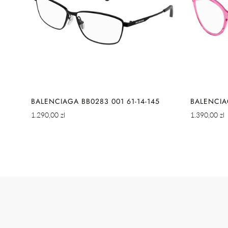
SZYBKIE DODAWANIE
S
35
BALENCIAGA BB0283 001 61-14-145
BALENCIA
Cena
Cena
1.290,00 zl
1.390,00 zl
regularna
regularna