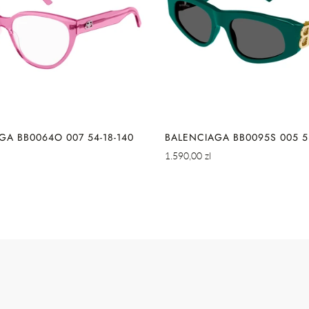
SZYBKIE DODAWAN
ZYBKIE DODAWANIE
GA BB0064O 007 54-18-140
BALENCIAGA BB0095S 005 53
Cena
1.590,00 zl
regularna