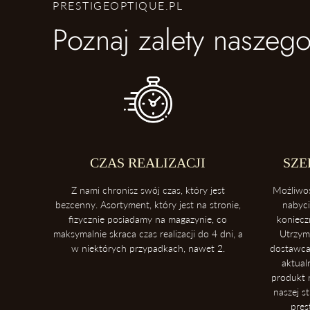
PRESTIGEOPTIQUE.PL
Poznaj zalety naszego
CZAS REALIZACJI
SZE
Z nami chronisz swój czas, który jest
Możliwo
bezcenny. Asortyment, który jest na stronie,
nabyc
fizycznie posiadamy na magazynie, co
koniecz
maksymalnie skraca czas realizacji do 4 dni, a
Utrzym
w niektórych przypadkach, nawet 2.
dostawca
aktual
produkt n
naszej s
pres