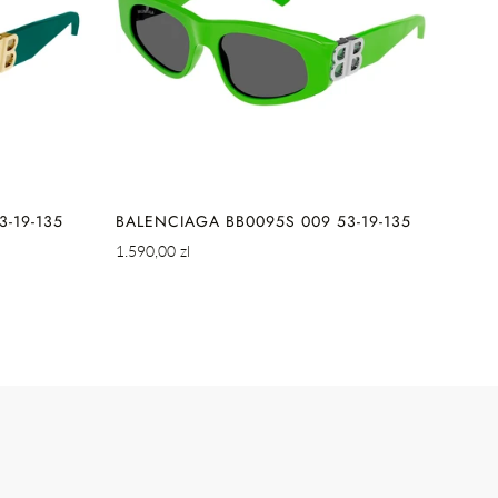
IE
SZYBKIE DODAWANIE
-19-135
BALENCIAGA BB0095S 009 53-19-135
BAL
Cena
Cena
1.590,00 zl
2.090
regularna
regul