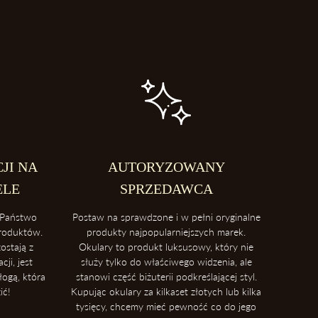
JI NA
AUTORYZOWANY
ELE
SPRZEDAWCA
Państwo
Postaw na sprawdzone i w pełni oryginalne
produktów.
produkty najpopularniejszych marek.
ostają z
Okulary to produkt luksusowy, który nie
ji, jest
służy tylko do właściwego widzenia, ale
łogą, która
stanowi część biżuterii podkreślającej styl.
ić!
Kupując okulary za kilkaset złotych lub kilka
tysięcy, chcemy mieć pewność co do jego