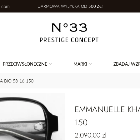
l.com
DARMOWA WYSYŁKA OD
500 ZŁ!
PRZECIWSŁONECZNE
MARKI
ZBADAJ WZ
 BIO 58-16-150
EMMANUELLE KHAN
150
Cena
2.090,00 zl