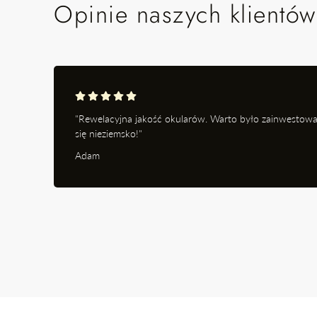
Opinie naszych klientów
"Rewelacyjna jakość okularów. Warto było zainwestowa
się nieziemsko!"
Adam