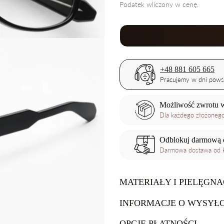
regularna
Podatek wliczony w cenę.
+48 881 605 665
Pracujemy w dni pows
Możliwość zwrotu w
Dla każdego złożoneg
Odblokuj darmową 
Darmowa dostawa od k
MATERIAŁY I PIELĘGNA
INFORMACJE O WYSYŁC
Do czyszczenia okularów polecamy
OPCJE PŁATNOŚCI