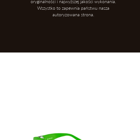
oryginalności i najwyższej jakości wykonania.
Wszystko to zapewnia państwu nasza
autoryzowana strona.