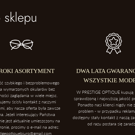
 sklepu
ROKI ASORTYMENT
DWA LATA GWARANC
WSZYSTKIE MOD
ść szybkiego i bezproblemowego
ia wymarzonych okularów bez
W PRESTIGE OPTIQUE kupują 
ności zaglądania w wiele miejsc.
sprawdzoną i najwyższą jakość 
ujemy ścisły kontakt z naszymi
Ponadto nasi klienci nigdy nie z
mi, aby nasza oferta była zawsze
problem - w przypadku reklamac
na. Jeżeli interesujący Państwa
dostępny stały kontakt z naszą za
ie jest aktualnie umieszczony na
od razu postara się zaradz
tronie, prosimy o e-mail na adres:
tigeoptiquebiuro@gmail.com