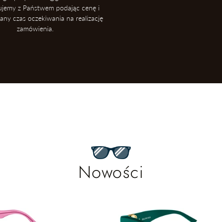
ujemy z Państwem podając cenę i
ny czas oczekiwania na realizację
zamówienia.
Nowości