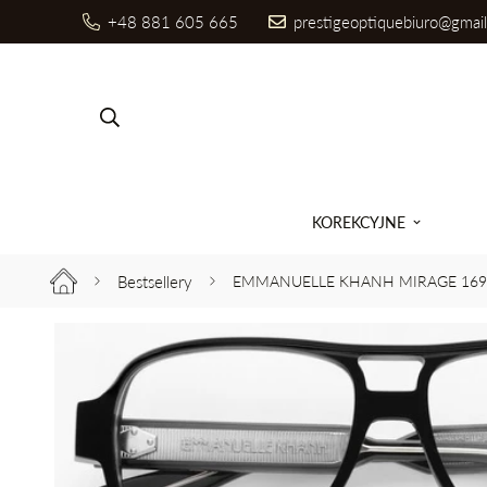
+48 881 605 665
prestigeoptiquebiuro@gmai
Szukaj produktów
KOREKCYJNE
Bestsellery
EMMANUELLE KHANH MIRAGE 169A