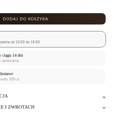
DODAJ DO KOSZYKA
zednie od 10:00 do 18:00.
 ciągu 14 dni
o zamówienia.
dostawe
woty 500 zł.
CJA
E I ZWROTACH
 płyny dedykowane specjalnie do pielęgnacji szkieł oraz