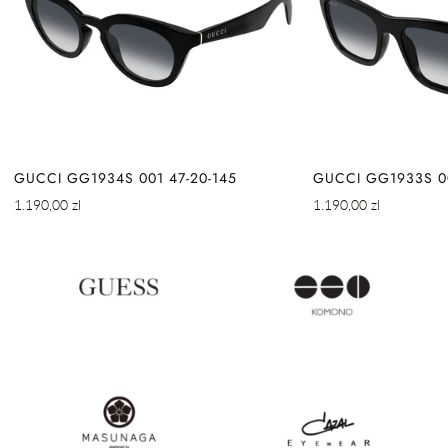
GUCCI GG1934S 001 47-20-145
GUCCI GG1933S 00
Cena
Cena
1.190,00 zl
1.190,00 zl
regularna
regularna