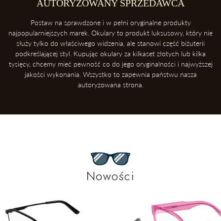
AUTORYZOWANY SPRZEDAWCA
Postaw na sprawdzone i w pełni oryginalne produkty
najpopularniejszych marek. Okulary to produkt luksusowy, który nie
służy tylko do właściwego widzenia, ale stanowi część biżuterii
podkreślającej styl. Kupując okulary za kilkaset złotych lub kilka
tysięcy, chcemy mieć pewność co do jego oryginalności i najwyższej
jakości wykonania. Wszystko to zapewnia państwu nasza
autoryzowana strona.
Nowości