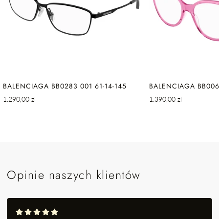
BALENCIAGA BB0283 001 61-14-145
BALENCIAGA BB0064
Cena
Cena
1.290,00 zl
1.390,00 zl
regularna
regularna
Opinie naszych klientów