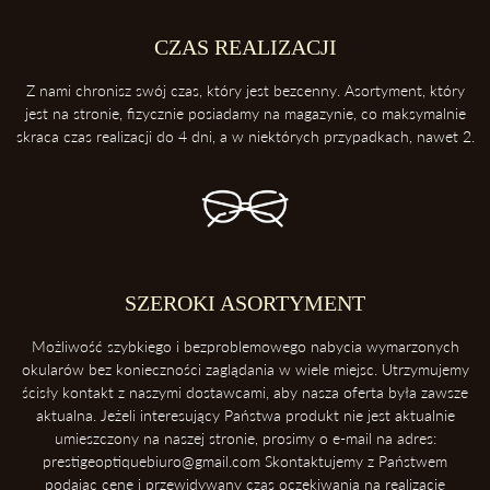
2. Trzymaj swoje okulary w etui
Etui ochroni twoje okulary przed uderzeniami oraz kurzem.
CZAS REALIZACJI
3. Zawsze odkładaj soczewki przednią powierzchnią do góry
Z nami chronisz swój czas, który jest bezcenny. Asortyment, który
Dzięki temu ochronisz soczewki przed porysowaniem.
jest na stronie, fizycznie posiadamy na magazynie, co maksymalnie
skraca czas realizacji do 4 dni, a w niektórych przypadkach, nawet 2.
4. Unikaj kontaktu z wysokimi temperaturami
Konsekwentnie, unikaj pozostawiania okularów blisko intensywnych
źródeł ciepła takich, jak deska rozdzielcza samochodu. Soczewki
okularowe mogą ulec zniszczeniu podczas ekspozycji na wysokie
temperatury.
5. Ściąganie okularów
SZEROKI ASORTYMENT
Zawsze ściągaj okulary dwoma rękoma, aby uniknąć ich deformacji.
Możliwość szybkiego i bezproblemowego nabycia wymarzonych
okularów bez konieczności zaglądania w wiele miejsc. Utrzymujemy
ścisły kontakt z naszymi dostawcami, aby nasza oferta była zawsze
aktualna. Jeżeli interesujący Państwa produkt nie jest aktualnie
umieszczony na naszej stronie, prosimy o e-mail na adres:
prestigeoptiquebiuro@gmail.com Skontaktujemy z Państwem
podając cenę i przewidywany czas oczekiwania na realizację