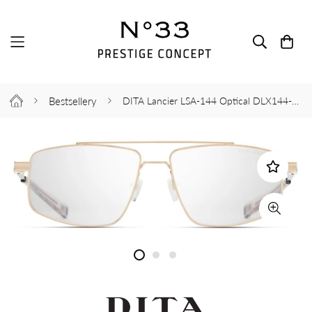
Bestsellery
DITA Lancier LSA-144 Optical DLX144-A-01 58-15-144