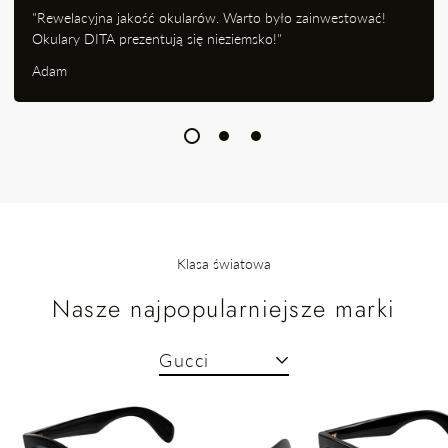
"Rewelacyjna jakość okularów. Warto było zainwestować!
Okulary DITA prezentują się nieziemsko!"
Adam
Klasa światowa
Nasze najpopularniejsze marki
Gucci