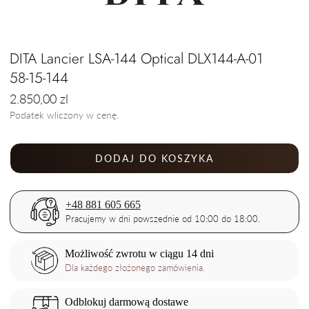
DITA Lancier LSA-144 Optical DLX144-A-01
58-15-144
Cena
2.850,00 zl
regularna
Podatek wliczony w cenę.
DODAJ DO KOSZYKA
+48 881 605 665
Pracujemy w dni powszednie od 10:00 do 18:00.
Możliwość zwrotu w ciągu 14 dni
Dla każdego złożonego zamówienia.
Odblokuj darmową dostawe