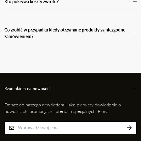
Kto pokrywa koszty zwrotu?
Koszty zwrotu pokrywa Kupujący.
Co zrobić w przypadku kiedy otrzymane produkty są niezgodne
zamówieniem?
W przypadku, gdy otrzymasz niezgodne zamówienie, wyślij
wiadomość e-mail wraz ze zdjęciem produktu, który otrzymałaś i
informację kto przygotował dla Ciebie przesyłkę na adres: EMAIL,
nie później jednak niż w ciągu 24 godzin od momentu odbioru
przesyłki. Niezwłocznie dokonamy wymiany na prawidłowy
produkt/rozmiar.
Rzuć okiem na nowości!
Dołącz do naszego newslettera i jako pierwszy dowiedz się o
nowościach, promocjach i ofertach specjalnych. Piona!