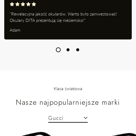
"Rewelacyjna jakość okularów. Warto było zainwestować!
Okulary DITA prezentują się nieziemsko!"
Adam
Klasa światowa
Nasze najpopularniejsze marki
Gucci