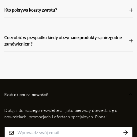
formularz zwrotu i odeślij paczkę do nas.
Kto pokrywa koszty zwrotu?
Koszty zwrotu pokrywa Kupujący.
Co zrobić w przypadku kiedy otrzymane produkty są niezgodne
zamówieniem?
W przypadku, gdy otrzymasz niezgodne zamówienie, wyślij
wiadomość e-mail wraz ze zdjęciem produktu, który otrzymałaś i
informację kto przygotował dla Ciebie przesyłkę na adres: EMAIL,
nie później jednak niż w ciągu 24 godzin od momentu odbioru
przesyłki. Niezwłocznie dokonamy wymiany na prawidłowy
produkt/rozmiar.
Rzuć okiem na nowości!
Dołącz do naszego newslettera i jako pierwszy dowiedz się o
nowościach, promocjach i ofertach specjalnych. Piona!