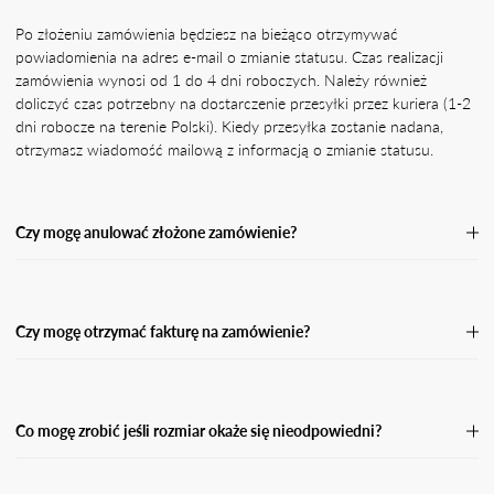
Po złożeniu zamówienia będziesz na bieżąco otrzymywać
powiadomienia na adres e-mail o zmianie statusu. Czas realizacji
zamówienia wynosi od 1 do 4 dni roboczych. Należy również
doliczyć czas potrzebny na dostarczenie przesyłki przez kuriera (1-2
dni robocze na terenie Polski). Kiedy przesyłka zostanie nadana,
otrzymasz wiadomość mailową z informacją o zmianie statusu.
Czy mogę anulować złożone zamówienie?
Jeśli Twoje zamówienie nie zostało jeszcze wysłane, skontaktuj się z
naszą Obsługą Klienta, podając numer zamówienia oraz powód jego
anulacji.Przetworzymy Twoją prośbę o anulację tak szybko, jak
Czy mogę otrzymać fakturę na zamówienie?
będzie to możliwe, a następnie wyślemy Ci potwierdzenie zwrotu
środków w przypadku zamówienia opłaconego z góry. Po anulacji
Tak. Pamiętaj, że w przypadku płatności za pobraniem nie możemy
zamówienia środki powinny wpłynąć na Twój rachunek bankowy
wystawić faktury do momentu, aż przesyłka nie zostanie odebrana i
lub kartę w przeciągu 5 dni roboczych.
opłacona. W takiej sytuacji otrzymasz fakturę w wersji elektronicznej
Co mogę zrobić jeśli rozmiar okaże się nieodpowiedni?
na podanego maila przy zamówieniu.
Jeśli rozmiar okaże się nieodpowiedni, masz prawo dokonać zwrotu
w ciągu 14 dni od dnia kiedy otrzymasz swoją przesyłkę. Wypełnij