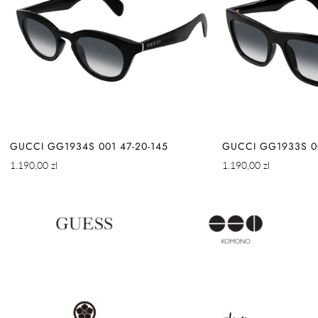
GUCCI GG1934S 001 47-20-145
GUCCI GG1933S 00
Cena
Cena
1.190,00 zl
1.190,00 zl
regularna
regularna