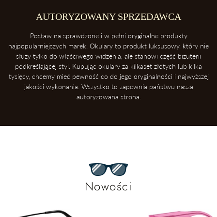
AUTORYZOWANY SPRZEDAWCA
Postaw na sprawdzone i w pełni oryginalne produkty
najpopularniejszych marek. Okulary to produkt luksusowy, który nie
służy tylko do właściwego widzenia, ale stanowi część biżuterii
podkreślającej styl. Kupując okulary za kilkaset złotych lub kilka
tysięcy, chcemy mieć pewność co do jego oryginalności i najwyższej
jakości wykonania. Wszystko to zapewnia państwu nasza
autoryzowana strona.
Nowości