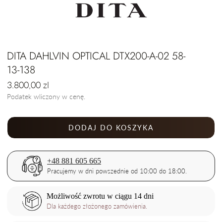
DITA DAHLVIN OPTICAL DTX200-A-02 58-
13-138
Cena
3.800,00 zl
regularna
Podatek wliczony w cenę.
DODAJ DO KOSZYKA
+48 881 605 665
Pracujemy w dni powszednie od 10:00 do 18:00.
Możliwość zwrotu w ciągu 14 dni
Dla każdego złożonego zamówienia.