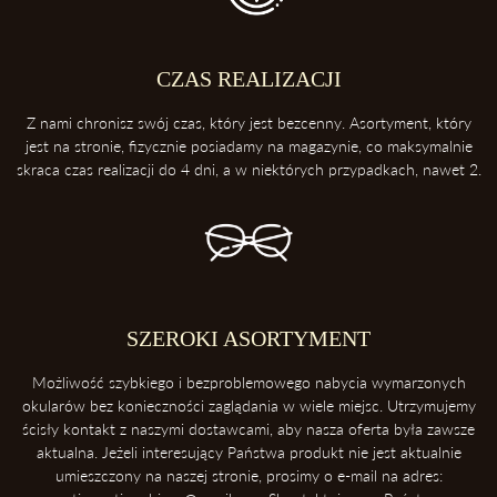
amoniaku.
2. Trzymaj swoje okulary w etui
Etui ochroni twoje okulary przed uderzeniami oraz kurzem.
CZAS REALIZACJI
3. Zawsze odkładaj soczewki przednią powierzchnią do góry
Z nami chronisz swój czas, który jest bezcenny. Asortyment, który
Dzięki temu ochronisz soczewki przed porysowaniem.
jest na stronie, fizycznie posiadamy na magazynie, co maksymalnie
skraca czas realizacji do 4 dni, a w niektórych przypadkach, nawet 2.
4. Unikaj kontaktu z wysokimi temperaturami
Konsekwentnie, unikaj pozostawiania okularów blisko intensywnych
źródeł ciepła takich, jak deska rozdzielcza samochodu. Soczewki
okularowe mogą ulec zniszczeniu podczas ekspozycji na wysokie
temperatury.
5. Ściąganie okularów
SZEROKI ASORTYMENT
Zawsze ściągaj okulary dwoma rękoma, aby uniknąć ich deformacji.
Możliwość szybkiego i bezproblemowego nabycia wymarzonych
okularów bez konieczności zaglądania w wiele miejsc. Utrzymujemy
ścisły kontakt z naszymi dostawcami, aby nasza oferta była zawsze
aktualna. Jeżeli interesujący Państwa produkt nie jest aktualnie
umieszczony na naszej stronie, prosimy o e-mail na adres: