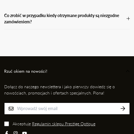
Co zrobić w przypadku kiedy otrzymane produkty są niezgodne
zamówieniem?
W przypadku, gdy otrzymasz niezgodne zamówienie, wyślij
wiadomość e-mail wraz ze zdjęciem produktu, który otrzymałaś i
informację kto przygotował dla Ciebie przesyłkę na adres: EMAIL,
nie później jednak niż w ciągu 24 godzin od momentu odbioru
przesyłki. Niezwłocznie dokonamy wymiany na prawidłowy
produkt/rozmiar.
Rzuć okiem na nowości!
Dołącz do naszego newslettera i jako pierwszy dowiedz się o
nowościach, promocjach i ofertach specjalnych. Piona!
Akceptuję
Regulamin sklepu Prestige Optique