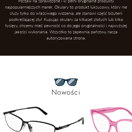
Postaw na sprawdzone i w pełni oryginalne produkty
najpopularniejszych marek. Okulary to produkt luksusowy, który nie
służy tylko do właściwego widzenia, ale stanowi część biżuterii
podkreślającej styl. Kupując okulary za kilkaset złotych lub kilka
tysięcy, chcemy mieć pewność co do jego oryginalności i najwyższej
jakości wykonania. Wszystko to zapewnia państwu nasza
autoryzowana strona.
Nowości