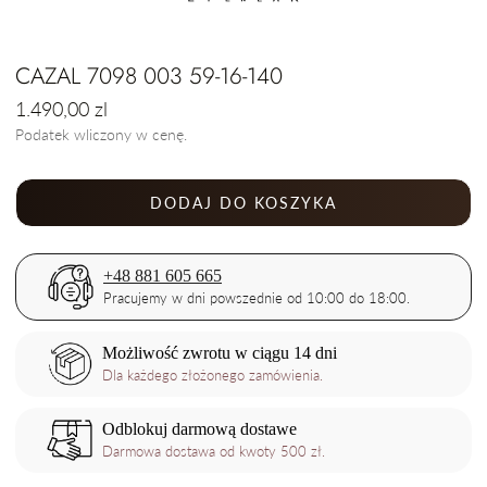
CAZAL 7098 003 59-16-140
Cena
1.490,00 zl
regularna
Podatek wliczony w cenę.
DODAJ DO KOSZYKA
+48 881 605 665
Pracujemy w dni powszednie od 10:00 do 18:00.
Możliwość zwrotu w ciągu 14 dni
Dla każdego złożonego zamówienia.
Odblokuj darmową dostawe
Darmowa dostawa od kwoty 500 zł.