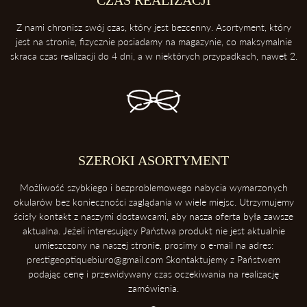
3. Zawsze odkładaj soczewki przednią powierzchnią do góry
Z nami chronisz swój czas, który jest bezcenny. Asortyment, który
Dzięki temu ochronisz soczewki przed porysowaniem.
jest na stronie, fizycznie posiadamy na magazynie, co maksymalnie
skraca czas realizacji do 4 dni, a w niektórych przypadkach, nawet 2.
4. Unikaj kontaktu z wysokimi temperaturami
Konsekwentnie, unikaj pozostawiania okularów blisko intensywnych
źródeł ciepła takich, jak deska rozdzielcza samochodu. Soczewki
okularowe mogą ulec zniszczeniu podczas ekspozycji na wysokie
temperatury.
5. Ściąganie okularów
SZEROKI ASORTYMENT
Zawsze ściągaj okulary dwoma rękoma, aby uniknąć ich deformacji.
Możliwość szybkiego i bezproblemowego nabycia wymarzonych
okularów bez konieczności zaglądania w wiele miejsc. Utrzymujemy
ścisły kontakt z naszymi dostawcami, aby nasza oferta była zawsze
aktualna. Jeżeli interesujący Państwa produkt nie jest aktualnie
umieszczony na naszej stronie, prosimy o e-mail na adres:
prestigeoptiquebiuro@gmail.com Skontaktujemy z Państwem
podając cenę i przewidywany czas oczekiwania na realizację
zamówienia.