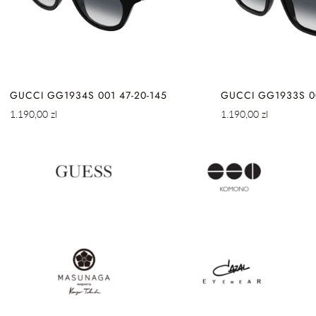
GUCCI GG1934S 001 47-20-145
GUCCI GG1933S 00
Cena
Cena
1.190,00 zl
1.190,00 zl
regularna
regularna