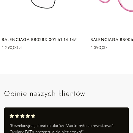
BALENCIAGA BB0283 001 61-14-145
BALENCIAGA BB0064
Cena
Cena
1.290,00 zl
1.390,00 zl
regularna
regularna
Opinie naszych klientów
"Rewelacyjna jakość okularów. Warto było zainwestować!
Okulary DITA prezentują się nieziemsko!"