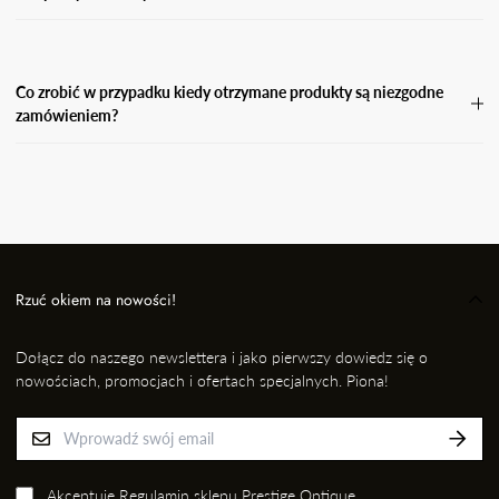
Koszty zwrotu pokrywa Kupujący.
Co zrobić w przypadku kiedy otrzymane produkty są niezgodne
zamówieniem?
W przypadku, gdy otrzymasz niezgodne zamówienie, wyślij
wiadomość e-mail wraz ze zdjęciem produktu, który otrzymałaś i
informację kto przygotował dla Ciebie przesyłkę na adres: EMAIL,
nie później jednak niż w ciągu 24 godzin od momentu odbioru
przesyłki. Niezwłocznie dokonamy wymiany na prawidłowy
produkt/rozmiar.
Rzuć okiem na nowości!
Dołącz do naszego newslettera i jako pierwszy dowiedz się o
nowościach, promocjach i ofertach specjalnych. Piona!
Akceptuję
Regulamin sklepu Prestige Optique