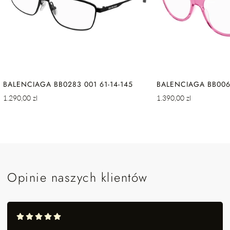
BALENCIAGA BB0283 001 61-14-145
BALENCIAGA BB0064
Cena
Cena
1.290,00 zl
1.390,00 zl
regularna
regularna
Opinie naszych klientów