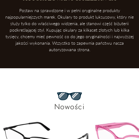
Postaw na sprawdzone i w pełni oryginalne produkty
najpopularniejszych marek. Okulary to produkt luksusowy, który nie
służy tylko do właściwego widzenia, ale stanowi część biżuterii
podkreślającej styl. Kupując okulary za kilkaset złotych lub kilka
tysięcy, chcemy mieć pewność co do jego oryginalności i najwyższej
jakości wykonania. Wszystko to zapewnia państwu nasza
autoryzowana strona.
Nowości