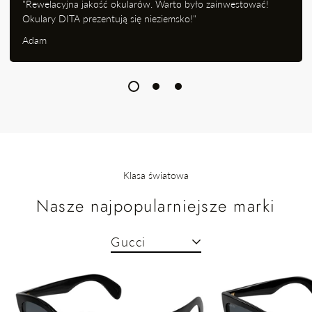
"Rewelacyjna jakość okularów. Warto było zainwestować!
Okulary DITA prezentują się nieziemsko!"
Adam
Klasa światowa
Nasze najpopularniejsze marki
Gucci