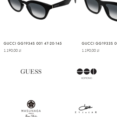
GUCCI GG1934S 001 47-20-145
GUCCI GG1933S 00
Cena
Cena
1.190,00 zl
1.190,00 zl
regularna
regularna