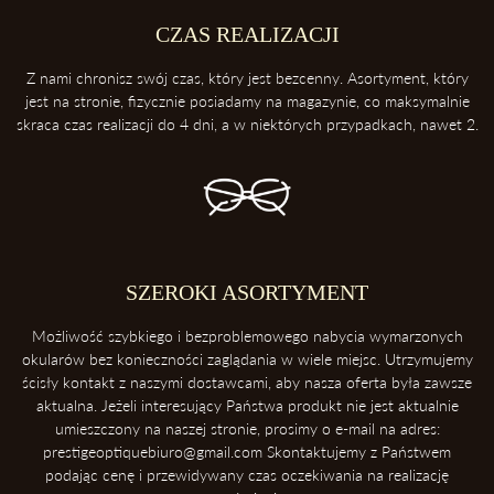
2. Trzymaj swoje okulary w etui
Etui ochroni twoje okulary przed uderzeniami oraz kurzem.
CZAS REALIZACJI
3. Zawsze odkładaj soczewki przednią powierzchnią do góry
Z nami chronisz swój czas, który jest bezcenny. Asortyment, który
Dzięki temu ochronisz soczewki przed porysowaniem.
jest na stronie, fizycznie posiadamy na magazynie, co maksymalnie
skraca czas realizacji do 4 dni, a w niektórych przypadkach, nawet 2.
4. Unikaj kontaktu z wysokimi temperaturami
Konsekwentnie, unikaj pozostawiania okularów blisko intensywnych
źródeł ciepła takich, jak deska rozdzielcza samochodu. Soczewki
okularowe mogą ulec zniszczeniu podczas ekspozycji na wysokie
temperatury.
5. Ściąganie okularów
SZEROKI ASORTYMENT
Zawsze ściągaj okulary dwoma rękoma, aby uniknąć ich deformacji.
Możliwość szybkiego i bezproblemowego nabycia wymarzonych
okularów bez konieczności zaglądania w wiele miejsc. Utrzymujemy
ścisły kontakt z naszymi dostawcami, aby nasza oferta była zawsze
aktualna. Jeżeli interesujący Państwa produkt nie jest aktualnie
umieszczony na naszej stronie, prosimy o e-mail na adres:
prestigeoptiquebiuro@gmail.com Skontaktujemy z Państwem
podając cenę i przewidywany czas oczekiwania na realizację