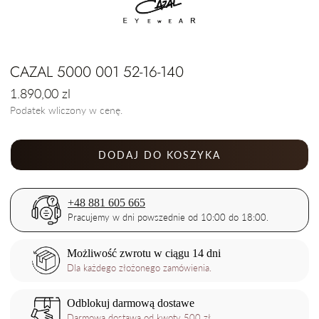
CAZAL 5000 001 52-16-140
Cena
1.890,00 zl
regularna
Podatek wliczony w cenę.
DODAJ DO KOSZYKA
+48 881 605 665
Pracujemy w dni powszednie od 10:00 do 18:00.
Możliwość zwrotu w ciągu 14 dni
Dla każdego złożonego zamówienia.
Odblokuj darmową dostawe
Darmowa dostawa od kwoty 500 zł.