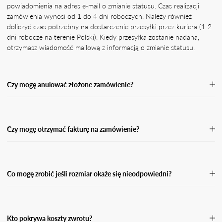
powiadomienia na adres e-mail o zmianie statusu. Czas realizacji
zamówienia wynosi od 1 do 4 dni roboczych. Należy również
doliczyć czas potrzebny na dostarczenie przesyłki przez kuriera (1-2
dni robocze na terenie Polski). Kiedy przesyłka zostanie nadana,
otrzymasz wiadomość mailową z informacją o zmianie statusu.
Czy mogę anulować złożone zamówienie?
Jeśli Twoje zamówienie nie zostało jeszcze wysłane, skontaktuj się z
naszą Obsługą Klienta, podając numer zamówienia oraz powód jego
anulacji.Przetworzymy Twoją prośbę o anulację tak szybko, jak
Czy mogę otrzymać fakturę na zamówienie?
będzie to możliwe, a następnie wyślemy Ci potwierdzenie zwrotu
środków w przypadku zamówienia opłaconego z góry. Po anulacji
Tak. Pamiętaj, że w przypadku płatności za pobraniem nie możemy
zamówienia środki powinny wpłynąć na Twój rachunek bankowy
wystawić faktury do momentu, aż przesyłka nie zostanie odebrana i
lub kartę w przeciągu 5 dni roboczych.
opłacona. W takiej sytuacji otrzymasz fakturę w wersji elektronicznej
Co mogę zrobić jeśli rozmiar okaże się nieodpowiedni?
na podanego maila przy zamówieniu.
Jeśli rozmiar okaże się nieodpowiedni, masz prawo dokonać zwrotu
w ciągu 14 dni od dnia kiedy otrzymasz swoją przesyłkę. Wypełnij
formularz zwrotu i odeślij paczkę do nas.
Kto pokrywa koszty zwrotu?