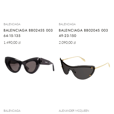
BALENCIAGA
BALENCIAGA
BALENCIAGA BB0245S 003
BALENCIAGA BB0204S 003
64-15-135
49-23-150
Cena
Cena
1.490,00 zl
2.090,00 zl
regularna
regularna
BALENCIAGA
ALEXANDER MCQUEEN