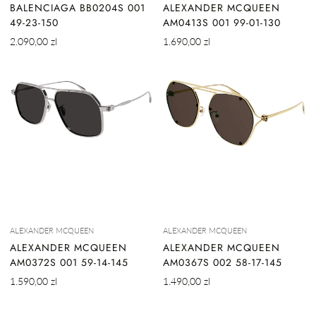
BALENCIAGA BB0204S 001
ALEXANDER MCQUEEN
49-23-150
AM0413S 001 99-01-130
Cena
Cena
2.090,00 zl
1.690,00 zl
regularna
regularna
ALEXANDER MCQUEEN
ALEXANDER MCQUEEN
ALEXANDER MCQUEEN
ALEXANDER MCQUEEN
AM0372S 001 59-14-145
AM0367S 002 58-17-145
Cena
Cena
1.590,00 zl
1.490,00 zl
regularna
regularna