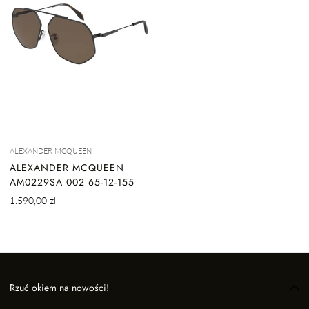
ALEXANDER MCQUEEN
ALEXANDER MCQUEEN
AM0229SA 002 65-12-155
Cena
1.590,00 zl
regularna
Rzuć okiem na nowości!